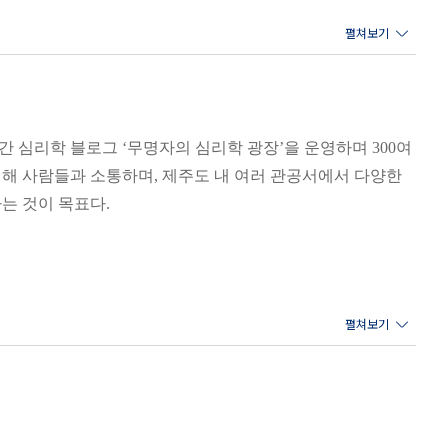
pacity)이 커서 더 많은 쾌감
니다(외향-내향을 가르는 본질적
, 내향인들은 내면 활동을 선호하
 MBTI에서는 외부 활동 및 사람
 심리학 블로그 ‘무명자의 심리학 광장’을 운영하며 300여
다). 먹는 일로 비유하자면 외향
설해 사람들과 소통하며, 제주도 내 여러 관공서에서 다양한
에 가깝기 때문에 아무리 맛있는
는 것이 목표다.
 이들은 각종 스트레스가 범람하
뿐이지요. 행복해지기 위해 자꾸
 목표를 갖고 똑같은 인생을 살
라, 불행을 감소시키는 게 인생