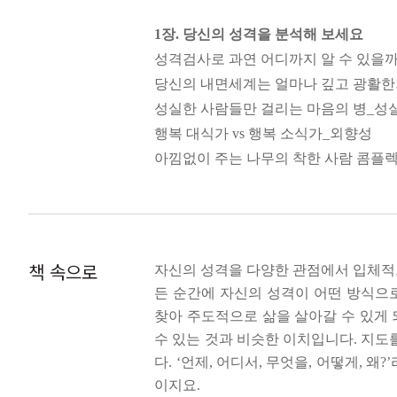
베스트셀러 작가이자 오랫동안 심리학 
1장. 당신의 성격을 분석해 보세요
요인을 살펴보고, 각 성격 요인이 조합
성격검사로 과연 어디까지 알 수 있을까
파악하고, 일과 인간관계가 뜻대로 풀리
당신의 내면세계는 얼마나 깊고 광활한
성실한 사람들만 걸리는 마음의 병_성
행복 대식가 vs 행복 소식가_외향성
아낌없이 주는 나무의 착한 사람 콤플
불행하지 않을 용기_신경성
개성 없는 성격이라고 아쉬워하지 마
2장. 나도 잘 모르고 있었던 내 라이프
책 속으로
자신의 성격을 다양한 관점에서 입체적으
당신의 방이 당신의 성격을 보여 준다
든 순간에 자신의 성격이 어떤 방식으
당신은 뭘 할 때 시간 낭비라고 생각하
찾아 주도적으로 삶을 살아갈 수 있게 
너는 어떨 때 예민해져? 나는 이럴 때
수 있는 것과 비슷한 이치입니다. 지
돈은 써야 제맛이지! vs 돈은 가지고 있
다. ‘언제, 어디서, 무엇을, 어떻게, 
너 참 낙천적이구나! 아니, 난 낙관적인
이지요.