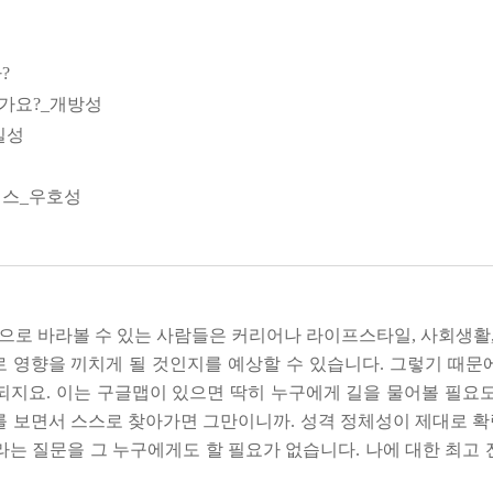
칼럼을 통해 독자들과 소통해 온 저자는 불확실한 시대일수록 자
을 이룰 때 어떤 패턴과 형태로 나타나는지 구체적으로 소개한다.
?
는 인생 설계의 기술을 만나 보자.
가요?_개방성
실성
렉스_우호성
세요
스타일
로 바라볼 수 있는 사람들은 커리어나 라이프스타일, 사회생활, 
로 영향을 끼치게 될 것인지를 예상할 수 있습니다. 그렇기 때문
나요?
되지요. 이는 구글맵이 있으면 딱히 누구에게 길을 물어볼 필요도
 예민해지더라
도를 보면서 스스로 찾아가면 그만이니까. 성격 정체성이 제대로 
을 때 빛을 발하는 거야
왜?’라는 질문을 그 누구에게도 할 필요가 없습니다. 나에 대한 최
 사람인데?