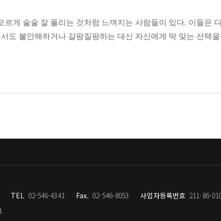
뜻한 사람
다.’ 이 명제로 인해 내향성과 예민성을 혼동하는 경우가 굉장히
통점
 모르게 술술 잘 풀리는 것처럼 느껴지는 사람들이 있다. 이들은
지치고 피곤해하며 혼자만의 시간을 통해 심리적 안정을 되찾는 사
에서도 불안해하거나 갈팡질팡하는 대신 자신에게 딱 맞는 선택을 
자주 헷갈릴 테지요. [...] 예민한 기질과 내향성 사이에 공통
다
분한 분위기에 대한 선호, 관계 속에서 느껴지는 미묘한 불편감에
인들과 HSP들이 결과적으로 이러한 특성을 보이는 것은 동일하지
 수 있을까?
 되면 각종 호르몬과 신경전달물질의 작동으로 인해 그에 따른 태
 살고 있다고 한다면, 한쪽은 자연이 좋아서 그곳에 머무르고, 
도움이 될까?
 기저에 흐르고 있는 패턴의 물결과도 같다. 이러한 패턴은 단순히
아니다
 내 삶의 결을 결정 짓는다. 인기 블로그 〈무명자의 심리학 광장
 온 저자는 이 책에서 주도적인 삶을 위한 ‘자기인식’의 중요성
각하는 당신에게
피곤함이 가시지 않는 사람들. 이 경우, 에너지 차원에서 다음의 
분할 수 있게 되면, 변화무쌍한 이 시대에도 자기중심성을 가지고 
 특징
 불필요한 낭비 없이 최적화된 삶을 세팅해 보자.
실하면 대부분 욕심이 많더라
TEL
02-546-4341
Fax.
02-546-8053
사업자등록번호
211-86-01
모율은 각각 특정 성격유형과 관련이 깊습니다. 다시 말해 성격에
”
군가는 에너지 소모율이 높거나 낮을 수도 있다는 말이지요. 인간
d.
라서가 아니다
기이해에 관하여