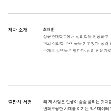
착한데 기가 센 사람들의 비밀
---p.10
내가 통제할 수 있는 것들
외향성의 중심 특질은 긍정 자극에 대한 수
불편한 관계가 너무 싫어 : 갈등 공포증
을 추구하는 반면, 내향적인 사람들은
난 유유자적한 삶이 좋아!
저자 소개
최재훈
기준은 MBTI와 BIG 5 검사 모두 
외로워 보인다고? 난 외로울 틈이 없어!
는 걸까? BIG 5에서는 긍정 자극을 수
성균관대학교에서 심리학을 전공하고, 동
나는 왜 매번 벼락치기를 하는 걸까?
들과의 연결을 통해 정신적 에너지를 얻
편의 심리학 관련 글을 기고했다. 성격
인들은 대식가에 가까워 맛있는 음식을
주제로 강연을 진행한다. 심리 전문가로
3장. 성격을 알면 인간관계가 보인다
음식이라도 지나치게 먹게 되면 소화불
당신의 성격이 당신의 인간관계를 만
---p.27
소화불량 대식가와 뷔페에 끌려온 소
나 혼자 산다
신경과민인들이 흔히 하는 오해 중 하
내향인들이 다양한 사람을 만나 봐야 하
는 열악한 일상 속에서도 갖은 노력을 
내향적인 게 아니라 예민한 겁니다
무언가를 시도하다 보면, 스트레스를 받
초민감인 vs 신경과민인
필요는 없습니다. 신경과민인들은 애당초
책임감이 강한 사람일수록 인간관계에 
의 목적이 되는 편이 낫습니다.
출판사 서평
왜 저 사람은 인생이 술술 풀리는 것처
얼마나 친절해야 적당한 것일까?
---p.53
변화무쌍한 시대를 이기는 ‘나’ 데이터