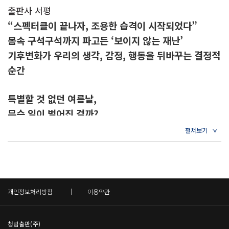
이다.
었고, 그가 시각화한 기후변화 데이터는 언론사의 신뢰
쳐 발견된 신경독소 | 기후변화가 시아노박테리아의 대
출판사 서평
--- 「프롤로그」 중에서
할 만한 자료로 쓰였을 뿐 아니라 미국 상원에까지 제출
증식을 부르다 | 사막과 물가를 가리지 않고 전파되는
“스펙터클이 끝나자, 조용한 습격이 시작되었다”
됐다. 200만 독자를 지닌 미국의 비영리 환경 매거진
치매 | 수은 중독, 마비, 알츠하이머병의 상승 효과 | 시
몸속 구석구석까지 파고든 ‘보이지 않는 재난’
프랭클랜드의 주장에 따르면 망각이 일어나는 비율은
〈그리스트Grist〉의 창간 멤버로서 그가 쓴 글은 〈가
아노톡신의 위험성이 규제되지 않는 이유 | 에어로졸 탐
기후변화가 우리의 생각, 감정, 행동을 뒤바꾸는 결정적
환경이 얼마나 예측 가능한가에 일정 부분 달려 있다.
디언〉, 〈디 애틀랜틱〉, 〈이코노미스트〉, 〈사이
지기가 뒷마당에서 발견한 것
순간
“역동적인 환경에서는 시간이 지날수록 기존 정보의 유
언티픽 아메리칸〉, 〈로직〉 등 다양한 매체에 소개됐
용성이 떨어지는 반면 고정적인 환경에서는 기존 정보
5장 감염: 질병의 거대한 역습
다. “뇌가 먹통일 때: 기후위기가 바꾼 인간에 대하여”,
특별할 것 없던 여름날,
의 유용성이 유지되기 때문에 망각이 일어나는 빈도가
여름에 아메바가 코로 들어갈 때 | 기후변화와 함께 폭
“기후변화가 세상을 더 뜨겁게 만들 뿐 아니라 폭력적으
무슨 일이 벌어진 걸까?
낮을 수 있다.” 능동적 망각을 수행하는 목적이 세계를
증하는 뇌 질환 | 질병을 과소평가하면 질병을 통제할
로 바꾼다” 등 그가 쓴 기사는 연일 언론에 공개될 때마
정확히 모델링하기 위함이라면 환경이 변화하는 경우
수 없다 | 기후 난민이 된 흡혈박쥐가 퍼뜨린 광견병 |
다 화제를 모았다. 신경과학과 환경 저널리즘을 결합한
2009년의 플로리다주 오번데일, 지극히 평범한 여름날
현실과 상충되는 특정한 믿음을 조정할 필요 역시 생겨
기후 질병은 평등하게 찾아오지 않는다 | 개인이 평생
그의 독특한 연구는 《내 안에 기후 괴물이 산다The W
이었다. 이날 10살짜리 소년은 근처 호수에서 친척들과
난다. 즉 두뇌는 부정확한 지식을 억누르려 한다. 프랭
경험하는 환경 스트레스 | 공중보건 정책의 혁신이 상호
eight of Nature》로 집대성되었고, 이 책은 〈뉴욕
수영을 하며 즐거운 시간을 보내고 있었다. 그로부터 5~
클랜드 역시 이렇게 지적한다. “모든 기억이 균등하게
연결성을 강화시킨다 | 새로운 전염성 뇌 질환에 대응하
타임스〉 등 유수 언론에서 “그해 최고의 책”으로 손꼽
6일이 지났을까, 소년이 감염병 전문의인 엄마와 아빠
개인정보처리방침
이용약관
사라지지는 않는다.”
려면
히며 찬사를 받았다. 최근에는 워싱턴주 피어스 카운티
에게 두통을 호소했다. 열은 없었고 목도 뻣뻣하지 않았
--- 「1장 기억: 내 안의 기후를 망각할 때」 중에서
에서 홈리스를 위한 데이터 분석 및 프로그램 평가 팀을
기에 부부는 아이를 안심시키고 재웠다. 다음날 아침,
6장 트라우마: 몸속에 소용돌이가 칠 때
청림출판(주)
이끌며 지역 사회의 구체적인 정책 개발에 참여하고 있