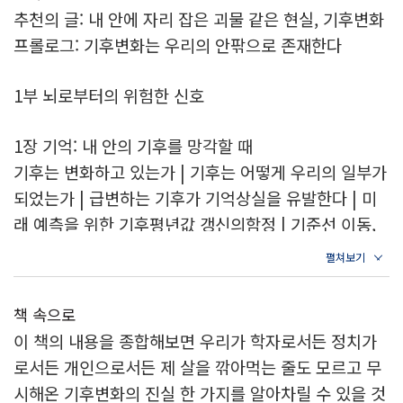
의 폭발에 이르기까지 소리 없이 찾아와 인간을 수족처
추천의 글: 내 안에 자리 잡은 괴물 같은 현실, 기후변화
럼 부리는 ‘기후 괴물’의 모습이 낱낱이 드러난다.
프롤로그: 기후변화는 우리의 안팎으로 존재한다
1부 뇌로부터의 위험한 신호
1장 기억: 내 안의 기후를 망각할 때
기후는 변화하고 있는가 | 기후는 어떻게 우리의 일부가
되었는가 | 급변하는 기후가 기억상실을 유발한다 | 미
래 예측을 위한 기후평년값 갱신의함정 | 기준선 이동,
점진적 소멸에 대한 점진적 순응 | ‘기후 망각’ 현상의 해
독제인 ‘기후 공감’
책 속으로
2장 인지: 뇌는 자연에 스며들어 있다
이 책의 내용을 종합해보면 우리가 학자로서든 정치가
무더운 곳에서 나타난 뇌의 이상 신호 | 폭염과 대기오
로서든 개인으로서든 제 살을 깎아먹는 줄도 모르고 무
염으로 인한 인지능력 저하 | 폭등하는 기온 앞에서 객
시해온 기후변화의 진실 한 가지를 알아차릴 수 있을 것