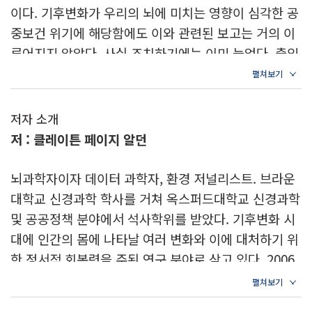
관적 판단은 허상일 뿐 | 폭염에서 살아남기 위해 멍청
이다. 기후변화가 우리의 뇌에 미치는 영향이 심각한 공
해지는 뇌 | 환경에 민감한 생물학적 유기체 | 기후 손상
중보건 위기에 해당함에도 이와 관련된 보고는 거의 이
을 회복시키는 생태기후 디자인
루어지지 않았다. 사실 조치하기에는 이미 늦었다. 출입
국관리소 심사관은 더운 날일수록 망명 신청을 거절할
3장 행동: 누가 타이슨 몰록을 죽였는가
가능성이 높다. 뇌에 작용하는 일부 약품은 기온이 높아
외부 압력은 스트레스를 얼마나 가중시키는가 | 기온 상
질수록 효과가 줄어든다. 잦은 산불은 사람들의 터전을
저자 소개
승은 보복 행위를 더욱 부채질한다 | 기온과 세로토닌,
앗아간다. 만성 스트레스가 하나의 질환으로 자리를 잡
저 : 클레이튼 페이지 알던
폭력성의 상관관계 | 기후변화는 우리의 자유의지까지
았다. 기후가 변하면서 생태계에도 변화가 일어나 말라
결정하는가 | 충동성이 폭발하는 세상에서 자제력을 기
리아를 옮기는 모기에서부터 뇌를 좀먹는 아메바에 이
뇌과학자이자 데이터 과학자, 환경 저널리스트. 브라운
르는 법
르기까지 지금까지 듣도 보도 못한 질병 매개체들이 활
대학교 신경과학 학사를 거쳐 옥스퍼드대학교 신경과학
동 영역을 넓힌다. 자연적인 풍경이 소실되면서 중증 우
및 공공정책 분야에서 석사학위를 받았다. 기후변화 시
2부 몸은 어떻게 뒤틀리는가
울증 발병률도 치솟는다. 더운 날에 시험을 보는 학생들
대에 인간의 몸에 나타날 여러 변화와 이에 대처하기 위
은 몇 문제를 더 틀릴 가능성이 높다. 이렇듯 우리는 알
한 정서적 회복력을 주된 연구 분야로 삼고 있다. 2006
4장 신경퇴행: 독성 물질의 만개
게 모르게 기후위기로부터 피해를 입고 있다. 무시무시
년 미국 전 부통령 앨 고어가 설립한 기후 프로젝트The
병코돌고래와 버빗원숭이의 이상한 뇌 | 시아노박테리
한 현실이다. 아니, 무시무시하게 느껴져야만 하는 현실
Climate Reality Project에서 연구자들의 리더로 있
아가 내뿜는 아미노산 독소 | 해양 먹이사슬 전반에 걸