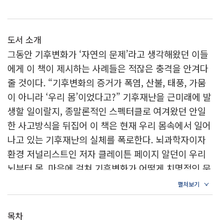
도서 소개
그동안 기후변화가 ‘자연의 문제’라고 생각해왔던 이들
에게 이 책이 제시하는 사례들은 적잖은 충격을 안겨다
줄 것이다. “기후변화의 증거가 폭염, 산불, 태풍, 가뭄
이 아니라 ‘우리 몸’이었다고?” 기후재난을 근미래에 발
생할 일이랄지, 종말론적인 스펙터클로 여겨왔던 안일
한 사고방식을 뒤집어 이 책은 현재 우리 몸속에서 일어
나고 있는 기후재난의 실체를 폭로한다. 뇌과학자이자
환경 저널리스트인 저자 클레이튼 페이지 알던이 우리
뇌부터 몸, 마음에 걸쳐 기후변화가 어떻게 치명적인 문
제를 일으키는지 신경과학?데이터과학?인지심리학을
동원하여 설명한다. 기억력 감퇴, 폭력성 촉발, 신경퇴
행 질환의 증가, 감염병의 역습, 트라우마 및 우울 증상
목차