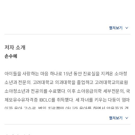
이렇게 자랐어요
우리 아이 생활 자세히 살펴보기
이 시기 흔히 고민하는 문제
*Q&A
3~4개월
이렇게 자랐어요
저자 소개
나는 이만큼 할 수 있어요
손수예
우리 아이 생활 자세히 살펴보기
이 시기 흔히 고민하는 문제
어떻게 놀아줄까?
아이들을 사랑하는 마음 하나로 15년 동안 진료실을 지켜온 소아청
양육자가 편해지는 핵심 육아 상식
소년과 전문의. 고려대학교 의과대학을 졸업하고 고려대학교의료원
아이와 더 가까워지는 소아정신과 칼럼
*Q&A
소아청소년과 전공의를 수료했다. 이후 소아응급의학 세부전문의, 국
제모유수유자격증 IBCLC를 취득했다. 세 자녀를 키우는 다둥이 엄마
4~5개월
이자 육아 고수로, 병의 치료뿐만 아니라 육아를 하면서 양육자가 겪
이렇게 자랐어요
는 크고 작은 걱정까지도 공감해 주는 든든한 조력자다. 아이에 대해
우리 아이 생활 자세히 살펴보기
이 시기 흔히 고민하는 문제
늘 궁금한 것이 많은 양육자들을 위해 진료실 밖에서 도움을 주고자
*Q&A
유튜브 채널 〈우리동네 어린이병원〉을 운영하고 있으며, 의학 정