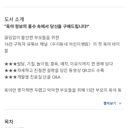
도서 소개
“육아 정보의 홍수 속에서 당신을 구해드립니다!”
끊임없이 불안한 부모들을 위한
16만 구독자 유튜브 채널〈우리동네 어린이병원〉의 첫 육아 바이
블
★★★발달, 기질, 놀이법, 훈육, 애착, 이유식까지 한 권에 담다
★★★자세하고 친절한 설명을 담은 동영상 QR코드 수록
★★★개월별 진료실 단골 Q&A
육아만 생각하면 두렵고 막막한 부모들을 위해 15만 부모의 육아 동
반자 유튜브 채널 〈우리동네 어린이병원〉의 손수예, 박소영 선생
님이 힘을 합쳤다. 이 책은 소아과 전문의와 소아정신과 전문의가 함
께 쓴 최초의 육아대백과로, 아이의 몸과 마음이 비약적으로 성장하
는 0~60개월까지를 다룬다.
목차
《우리동네 어린이병원 육아대백과》는 아이의 키, 몸무게, 예방접