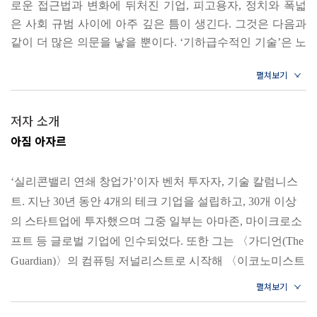
로운 접근법과 변화에 뒤처진 기업, 피고용자, 정치와 폭넓
인류의 최대 약점은 지수함수를 이해하지 못하는 것｜과소
은 사회 규범 사이에 아주 깊은 틈이 생긴다. 그것은 다음과
평가, 과대평가 그리고 예측하지 못한 결과｜제도는 빠르게
같이 더 많은 의문을 낳을 뿐이다. ‘기하급수적인 기술’은 노
변하지 않는다｜생존의 갈림길에서, 늦출 것인가 가속할 것
동에서의 갈등과 정치에 이르는 다른 영역에 어떤 영향을 미
인가
칠까? 얼마나 오랫동안 이러한 기하급수적인 변화가 지속될
까? 기하급수적인 변화가 멈추기는 할까? 정책 입안자, 사업
4장 한계의 한계를 넘다 _기하급수 시대의 기업
가나 시민으로서 우리 모두가 사회를 좀먹는 기하급수적인
저자 소개
격차를 막기 위해 무엇을 할 수 있을까?
아짐 아자르
슈퍼스타 기업과 나머지 기업의 격차｜공급 없는 비즈니스,
--- p.17, 「서론」중에서
플랫폼의 힘｜진짜 수익원은 눈에 보이지 않는다｜제한 없
‘실리콘밸리 연쇄 창업가’이자 벤처 투자자, 기술 칼럼니스
는 성장을 익힌 슈퍼스타 기업들｜승자독식에 예외는 없다
피터 틸과 리드 호프먼은 기하급수적인 시대의 슈퍼스타 기
트. 지난 30년 동안 4개의 테크 기업을 설립하고, 30개 이상
｜슈퍼스타는 새로운 패러다임이다｜독점을 어떻게 규제할
업들은 그저 성장해서 시장을 지배하기를 열망하지 않는다
의 스타트업에 투자했으며 그중 일부는 아마존, 마이크로소
고 말한다. 그들에게는 그저 선택의 여지가 없다. 기하급수
것인가
프트 등 글로벌 기업에 인수되었다. 또한 그는 〈가디언(The
적인 시대에는 1등이 아니면, 1등과 격차가 너무나 벌어진 2
Guardian)〉의 컴퓨팅 저널리스트로 시작해 〈이코노미스트
등밖에 남지 않는다.
5장 AI가 대체할 수 없는 일 _기하급수 시대의 노동
(The Economist)〉 최초의 인터넷 특파원을 맡고, 〈파이낸셜
--- p.176, 「4장 한계의 한계를 넘다 _기하급수 시대의 기
업」중에서
타임스(Financial Times)〉, 〈프로스펙트(Prospect)〉, 〈MIT
대량 자동화가 실직으로 이어지지 않는다면?｜컴퓨터가 습