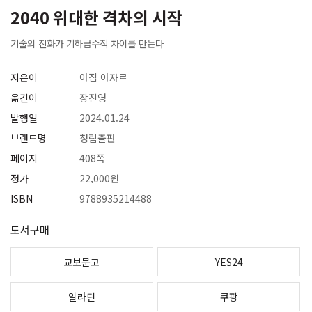
2040 위대한 격차의 시작
기술의 진화가 기하급수적 차이를 만든다
지은이
아짐 아자르
옮긴이
장진영
발행일
2024.01.24
브랜드명
청림출판
페이지
408쪽
정가
22,000원
ISBN
9788935214488
도서구매
교보문고
YES24
알라딘
쿠팡