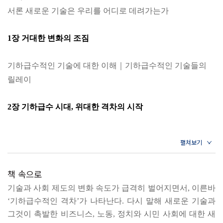
서론 새로운 기술은 우리를 어디로 데려가는가
1장 거대한 변화의 조짐
기하급수적인 기술에 대한 이해｜기하급수적인 기술들의
릴레이
2장 기하급수 시대, 위대한 격차의 시작
에너지, 바이오, 제조업의 기하급수적 혁명｜진정한 변화는
아직 시작되지 않았다｜이해하면 수요가 생기고, 더 많은 것
을 만든다｜기술이 혁신이 될 때｜정보와 항로로 전 세계를
책 속으로
연결하다｜아무도 모르게, 서서히 빠르게
기술과 사회 제도의 변화 속도가 급격히 벌어지면서, 이른바
‘기하급수적인 격차’가 나타난다. 다시 말해 새로운 기술과
3장 기하급수적인 격차와 그 파괴력
그것이 촉발한 비즈니스, 노동, 정치와 시민 사회에 대한 새