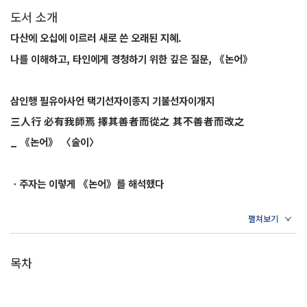
도서 소개
다산에 오십에 이르러 새로 쓴 오래된 지혜.
나를 이해하고, 타인에게 경청하기 위한 깊은 질문, 《논어》
삼인행 필유아사언 택기선자이종지 기불선자이개지
三人行 必有我師焉 擇其善者而從之 其不善者而改之
_ 《논어》 〈술이〉
ㆍ주자는 이렇게 《논어》를 해석했다
“세 사람이 함께하면 반드시 그중 하나는 선하고 하나는 악하다. 선한 사
람을 본받고 악한 사람은 살펴보며 나를 고쳐나간다면 함께 길을 가는 두
사람은 모두 나의 스승이 될 수 있다.”
목차
ㆍ다산은 이렇게 《논어》를 다시 해석했다