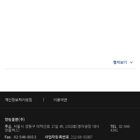
에 빠진 이가 셋입니다. 그만 붓을 꺾고 세월이나 보내고 싶지만 그렇게
하지 못했습니다. 하늘이 제게 세월을 허락해 글을 마칠 수 있게 해준다
면 제법 볼 만한 책이 나올 것입니다.” _다산이 둘째형 정약전에게 보내
는 편지에서
그 많은 《논어》 해설 가운데 한국인들에게 가장 큰 영향을 미친 것은
주자가 정리한 《논어집주》다. 《논어집주》는 오늘까지도 《논어》
를 읽는 기준으로 받아들여지며, 현재 서점가에서 유통되는 《논어》 관
련 도서의 상당수 또한 주자의 해설을 바탕으로 삼고 있다.
그러나 다산 정약용은 오십에 이르러 이러한 《논어집주》의 권위에 의
문을 제기했다. 그는 《논어》를 다시 읽으며 훈고학적 주해인 고주와
개인정보처리방침
이용약관
성리학적 주해인 신주는 물론 이토 진사이와 같은 일본 유학자들의 주장
까지 아우르는 등 당대 모든 학설을 망라했다. 그리고 《논어고금주》를
청림출판(주)
집필하면서 과감하게 주자의 심성론적 인설과는 다른 의견을 냈다.
주소
서울시 성동구 아차산로 17길 49, 1010호(생각공장 데시
TEL
02-546-
앙플렉스)
4341
이를테면 《논어》 〈공야장〉에 실린 고사를 두고 공안국이나 정현과
Fax.
02-546-8053
사업자등록번호
211-86-01087