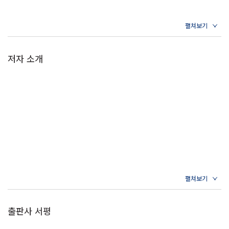
《논어》가 동양 고전 가운데 한국인들에게 유독 사랑받는 까닭은 이처
럼 가장 쉬우면서도 가장 어렵다는 특성에서 비롯된다. 경전을 안내하는
이가 맥락을 잡아주면서 행간에 개입할 수 있는 여지 또한 많아지기 때문
이다. 그래서 같은 주석서라도 남송의 주자와 에도 막부의 오규 소라이,
저자 소개
조선 후기의 정약용이 정리한 논어 해설서들은 각각 전혀 다른 책이라고
봐도 무방할 정도다.
이러한 특성 때문에 《논어》는 막 성인이 된 청년부터 인생을 정리하는
노년에 이르기까지 저마다의 변곡점에 놓인 다양한 사람들이 곁에 두고
참고하는 책이 되었다. 동양 고전에 익숙한 독자들이 이십대, 삼십대, 사
십대 그리고 오십대에 이르기까지 삶이 전환될 때마다 반복해서 《논
어》를 읽고 또 그때마다 새로움을 느끼는 까닭이다.
+다산은 이렇게 《논어》를 다르게 읽었다
출판사 서평
“《논어》를 하나의 책으로 엮다 보니 기력이 점점 쇠약해져 몇 달 사이