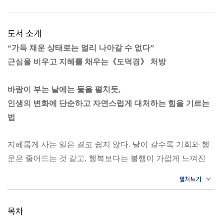
도서 소개
“가득 채운 상태로는 멀리 나아갈 수 없다”
근심을 비우고 지혜를 채우는《도덕경》 처방
바람이 부는 날에는 돛을 펼치듯,
인생의 변화에 단순하고 자연스럽게 대처하는 힘을 기르는
법
지혜롭게 사는 일은 결코 쉽지 않다. 날이 갈수록 기회와 행
운은 줄어드는 것 같고, 행복보다는 불행이 가깝게 느껴진
다. 어떤 날은 유독 세상이 나에게만 엄격한 게 아닌가 하는
의문에 빠지기도 한다. 이러한 막연한 불안과 공허함 때문에
자주 흔들린다면 지금이야말로 단순한 삶의 태도가 필요하
목차
다. 노자는 《도덕경》을 통해 단순한 삶의 태도를 말한다.