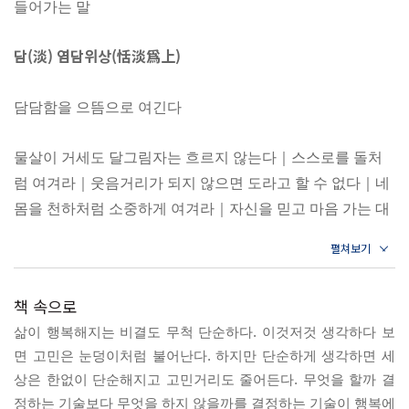
들어가는 말
오랜 기간 노자를 연구해온 박영규 인문학자는 노자가 말한
여덟 단어(담 淡, 단 單, 사 捨, 리 離, 겸 謙, 검 儉, 서 徐, 단
담(淡) 염담위상(恬淡爲上)
斷)를 통해 그 답을 찾고 있다. 더 나아가 일상에서 직접 노자
의 도를 적용함으로써 삶의 방향을 재정비할 수 있다고 제안
담담함을 으뜸으로 여긴다
한다. 복잡한 세상을 단순하게 풀어내는 노자의 지혜를 담담
한 일상으로 녹여낸 《그저 지나가게 하라》는 우리를 더 편
물살이 거세도 달그림자는 흐르지 않는다｜스스로를 돌처
안하고 넉넉한 삶으로 이끌 것이다.
럼 여겨라｜웃음거리가 되지 않으면 도라고 할 수 없다｜네
몸을 천하처럼 소중하게 여겨라｜자신을 믿고 마음 가는 대
로 행하라｜나답게 산다면 그걸로 충분하다｜인생은 불완
전하기 때문에 아름답다
책 속으로
단(單) 대도심이(大道甚夷)
삶이 행복해지는 비결도 무척 단순하다. 이것저것 생각하다 보
면 고민은 눈덩이처럼 불어난다. 하지만 단순하게 생각하면 세
큰 도는 지극히 평이하다
상은 한없이 단순해지고 고민거리도 줄어든다. 무엇을 할까 결
정하는 기술보다 무엇을 하지 않을까를 결정하는 기술이 행복에