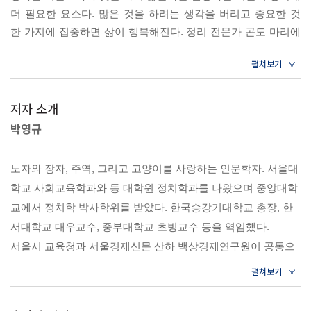
삶은 단순하게 밥상은 소박하게｜큰 도는 무척 쉽고 간단하
더 필요한 요소다. 많은 것을 하려는 생각을 버리고 중요한 것
다｜단순함이 삶의 집중력을 높인다｜하나부터 해야 둘, 셋
한 가지에 집중하면 삶이 행복해진다. 정리 전문가 곤도 마리에
도 할 수 있다｜삶에서 꼭 필요한 것은 하나로도 족하다｜말
가 말한 것처럼 그러기 위해서는 ‘언젠가는 쓰겠지’ 하는 마음으
이 많으면 처지가 궁색해진다｜도란 어린아이처럼 단순한
로 쟁여둔 물건과 설레지 않는 물건들, 소용이 다한 물건들은 미
것이다
련 없이 버릴 줄 아는 지혜가 필요하다. 심리학자 윌리엄 제임스
도 ‘현명해지는 기술은 무엇을 무시해도 되는지를 아는 기술’이
저자 소개
사(捨) 위도일손(爲道日損)
라고 말했다.
박영규
--- p.65 , 「단(單) 대도심이(大道甚夷)」중에서
도는 날마다 덜어낸다
노자와 장자, 주역, 그리고 고양이를 사랑하는 인문학자. 서울대
죽음을 두려워하는 건 인간뿐이다. 자연은 죽음을 기꺼이 받아
학교 사회교육학과와 동 대학원 정치학과를 나왔으며 중앙대학
덜어냄으로 도를 실현하라｜텅 비어 있기에 더 충만하다｜
들인다. 여름철 푸르던 나뭇잎들도 가을이 되면 죄다 물이 든다.
교에서 정치학 박사학위를 받았다. 한국승강기대학교 총장, 한
그러다가 날이 더 추워지면 어김없이 아래로 떨어져 대지의 품
짐이 무겁게 느껴지면 내려놓아라｜가졌으면서 더 채우려
서대학교 대우교수, 중부대학교 초빙교수 등을 역임했다.
으로 돌아간다. 그것이 자연이 죽음을 맞는 방식이다. 사람이 죽
하지 마라｜이름을 얻은 후에는 멈춰라｜옛것을 비워야 새
서울시 교육청과 서울경제신문 산하 백상경제연구원이 공동으
음을 두려워하는 이유는 순간순간 자신에게 주어진 삶을 충실하
것을 채울 수 있다.
로 주관하는 ‘고인돌(고전 인문학이 돌아오다)’ 프로그램에 강사
게 살지 못했기 때문이다.
받은 만큼 내보내야 고이지 않는다
--- p.105 , 「사(捨) 위도일손(爲道日損)」중에서
로 참여하고 있다. 유튜브 채널 ‘광장人’을 운영하고 있으며, 저
서로는 《실리콘밸리로 간 노자》, 《장자, 경계와 융합에 대한
리(離) 거피취차(去皮取次)