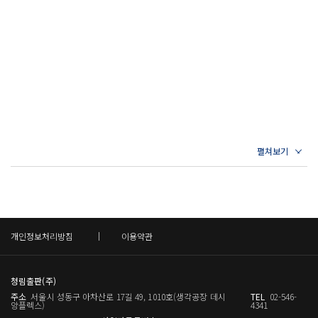
기까지 집중해서 읽다 보면 어느새 주인공 찰리에게 감정이입해 함께 즐
거워하고 마음 아파하게 될 것이다.
『당신의 과거를 지워드립니다』는 마치 한 편의 유쾌한 영화를 보는 것
처럼 부담 없이 가볍게 읽을 수 있는 소설이지만 따뜻한 ‘위로’를 주고 삶
에 대한 ‘성찰’을 하게 만든다는 점에서 성인의 성장소설이라 할 수도 있
다. 독일의 유명 문학 사이트 「literature.de」는 이 작품에 대해 “재
미와 감동, 개성과 흡입력을 모두 갖춘 명작!”이라 호평했고, 문학잡지
「아우디막스」는 “비프케 로렌츠는 닉 혼비보다 재미있게 소설을 쓸
줄 아는 작가”라고 평가한 바 있다.
‘있는 그대로의 자신을 사랑하라’는 지극히 평범한 진리를 작가만의 독특
한 상상력과 문체로 비범하게 풀어낸 이 작품은 인생에서 벌어지는 모든
개인정보처리방침
이용약관
실수는 다 그럴 만한 가치가 있으니 의기소침하거나 연연하지 말라는 응
원의 메시지를 전한다. 세상 사람들이 말하는 성공의 기준과 행복의 조건
청림출판(주)
에 부합하지 못한다는 생각으로 주인공 찰리처럼 마음의 방황을 겪는 이
주소
서울시 성동구 아차산로 17길 49, 1010호(생각공장 데시
TEL
02-546-
앙플렉스)
4341
들에게 이 소설은 작은 위안이 되어줄 것이다.