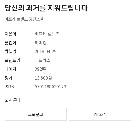
당신의 과거를 지워드립니다
비프케 로렌츠 장편소설
지은이
비프케 로렌츠
옮긴이
최미경
발행일
2018.04.25
브랜드명
레드박스
페이지
392쪽
정가
13,800원
ISBN
9791188039173
도서구매
교보문고
YES24