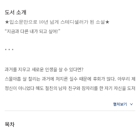
도서 소개
★입소문만으로 10년 넘게 스테디셀러가 된 소설★
“지금과 다른 내가 되고 싶어!”
* * *
과거를 지우고 새로운 인생을 살 수 있다면?
스물아홉 살 찰리는 과거에 저지른 실수 때문에 후회가 많다. 아무리 제
정신이 아니었다 해도 절친의 남자 친구와 잠자리를 한 자기 자신을 도저
히 용서할 수가 없다. 그것 말고도 인생에서 지워버리고 싶은 사건들은
수두룩하다. 운전면허 시험 도중 속도 측정 장치를 들이받고 도망친 일,
완전히 취해서 자전거를 타고 가다 넘어졌을 때 출동한 경찰한테 반항한
목차
일은 그래도 양호한 축에 속한다. 쌍둥이가 있는 유부남를 사귄 적도 있
으며, 술에 취해 원나이트스탠드를 하고 나서 다음 날 아침에 스스로 머