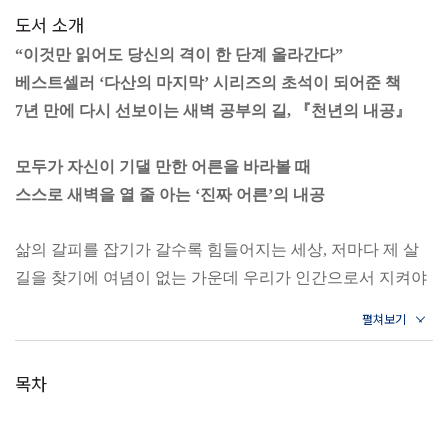
도서 소개
“이것만 읽어도 당신의 격이 한 단계 올라간다”
베스트셀러 ‘다산의 마지막’ 시리즈의 초석이 되어준 책
7년 만에 다시 선보이는 새벽 공부의 길, 『천년의 내공』
모두가 자신이 기댈 만한 어른을 바라볼 때
스스로 새벽을 열 줄 아는 ‘진짜 어른’의 내공
삶의 갈피를 잡기가 갈수록 힘들어지는 세상, 저마다 제 살
길을 찾기에 여념이 없는 가운데 우리가 인간으로서 지켜야
할 도리와 가치로 여겼던 것들이 곳곳에서 무너지고 있다.
자신의 세계를 형성하고 인도해줄 누군가를 끊임없이 쫓고
있지만, 모두가 따를 만한 어른의 부재로 인해 사람들은 이
목차
제 각자의 정념을 투사하고 자기가 기댈 만한 대상을 ‘어
른’으로 모시기 시작했다.