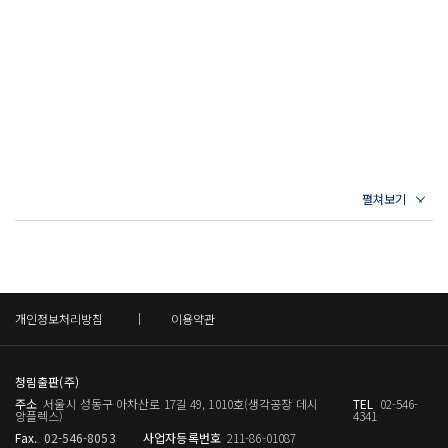
개인정보처리방침
이용약관
청림출판(주)
주소
서울시 성동구 아차산로 17길 49, 1010호(생각공장 데시
TEL
02-546-
앙플렉스)
4341
Fax.
02-546-8053
사업자등록번호
211-86-01087