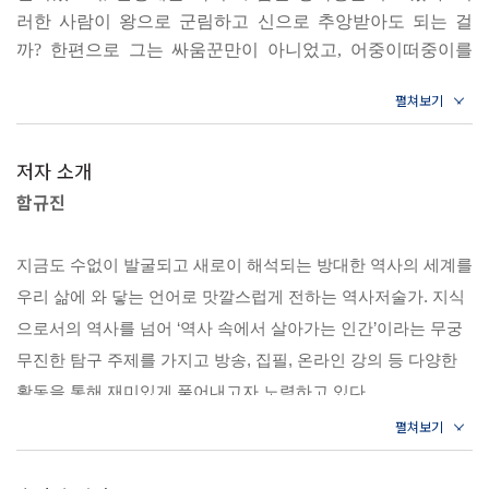
러한 사람이 왕으로 군림하고 신으로 추앙받아도 되는 걸
2부 로마의 황제
까? 한편으로 그는 싸움꾼만이 아니었고, 어중이떠중이를
용사와 시민으로 거듭나게 하는 탁월한 지도자였다. 또한 사
2-1. 아우구스투스: 대리석의 로마를 세우다
람들이 자신의 카리스마에만 의존하지 않고 서로의 입장을
2-2. 칼리굴라: 파충류로 불린 남자, 신이 되려 하다
이해하고 공동의 이익에 눈을 돌리도록 하는 제도를 창설했
2-3. 네로: 제국 최고의 광대를 꿈꾸다
다. 그가 보여준 개방성, 정교하고 실용적인 법의 정신, 그리
저자 소개
2-4. 베스파시아누스: 평범함으로 비범한 황제가 되다
고 무력이 결국 답이라는 태도는 고대 로마 내내 이어져오다
함규진
2-5. 트라야누스: 최고, 최대, 최상에 이르다
로마가 지중해를 호수로 삼으며 서양 문명의 호수가 되도록
2-6. 하드리아누스: 제국의 안정을 위해 헌신하다
했다. 어쩌면 건국 군주를 신성시하면서도 인간적 오점을 기
지금도 수없이 발굴되고 새로이 해석되는 방대한 역사의 세계를
록에서 삭제하지 않고, 용서하지도 않는(기록상 오점이라고
2-7. 아우렐리우스: 현실의 철인왕이 되다
우리 삶에 와 닿는 언어로 맛깔스럽게 전하는 역사저술가. 지식
는 찾아볼 수 없는 단군, 동명성왕, 박혁거세 등과 비교해보
2-8. 콘스탄티누스: 제국을 거듭나게 하다
으로서의 역사를 넘어 ‘역사 속에서 살아가는 인간’이라는 무궁
라) 로마인들의 자세가 로물루스가 세운 나라를 그토록 오래
2-9. 유스티니아누스: 현군이자 폭군으로 군림하다
무진한 탐구 주제를 가지고 방송, 집필, 온라인 강의 등 다양한
유지하며 융성하게 했을지도 모른다.
2-10. 바실리우스 2세: 전쟁을 위해 살다
--- p.53~54
활동을 통해 재미있게 풀어내고자 노력하고 있다.
1969년 서울에서 태어났다. 성균관대학교 행정학과를 졸업하고
3부 로마의 여성
2부 로마의 황제
같은 학교 대학원에서 정약용의 정치사상을 주제로 정치외교학
2-3. 네로: 제국 최고의 광대를 꿈꾸다
박사학위를 받았다. 성균관대학교 국가경영전략연구소 연구원