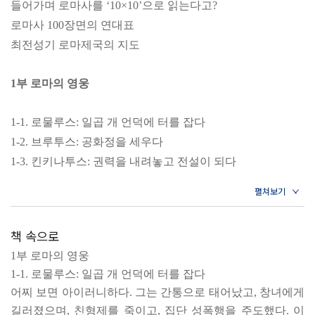
들어가며 로마사를 ‘10×10’으로 읽는다고?
로마사 100장면의 연대표
최전성기 로마제국의 지도
1부 로마의 영웅
1-1. 로물루스: 일곱 개 언덕에 터를 잡다
1-2. 브루투스: 공화정을 세우다
1-3. 킨키나투스: 권력을 내려놓고 전설이 되다
1-4. 스키피오: 한니발을 쓰러트리다
1-5. 카토: 보수의 모범을 보이다
1-6. 그라쿠스 형제: 개혁을 위해 싸우다 희생되다
책 속으로
1-7. 마리우스: 군벌의 시대를 열다
1부 로마의 영웅
1-8. 카이사르: 로마의 일인자가 되다
1-1. 로물루스: 일곱 개 언덕에 터를 잡다
1-9. 아에티우스: 제국의 황혼을 장식하다
어찌 보면 아이러니하다. 그는 간통으로 태어났고, 창녀에게
1-10. 벨리사리우스: 전쟁에서 이기고 정치에서 지다
길러졌으며, 친형제를 죽이고, 집단 성폭행을 주도했다. 이