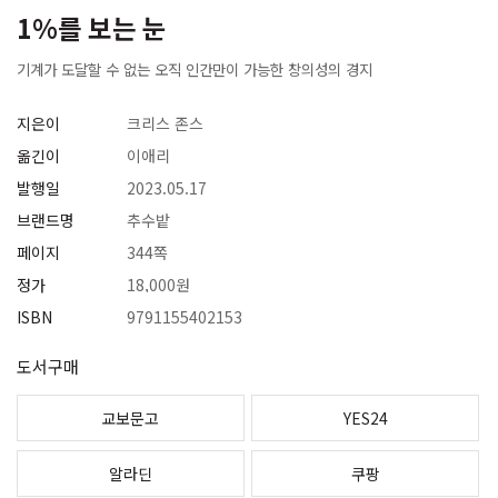
1%를 보는 눈
기계가 도달할 수 없는 오직 인간만이 가능한 창의성의 경지
지은이
크리스 존스
옮긴이
이애리
발행일
2023.05.17
브랜드명
추수밭
페이지
344쪽
정가
18,000원
ISBN
9791155402153
도서구매
교보문고
YES24
알라딘
쿠팡