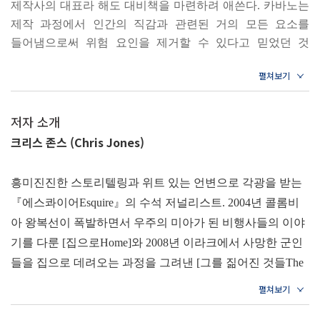
제작사의 대표라 해도 대비책을 마련하려 애쓴다. 카바노는
르게 보는 방법 │ 저쉴 가문의 위대한 야구 유산 │ 특별함을
제작 과정에서 인간의 직감과 관련된 거의 모든 요소를
만드는 통합 분석 능력
들어냄으로써 위험 요인을 제거할 수 있다고 믿었던 것
같다. 그는 자신은 물론 다른 누구의 직감도 믿지 않았다.
3장 날씨 Weather: 단 하나의 100%, 불확실성
왜냐하면 애널리틱스가 사람이 직감에 얼마나 자주
속는지를 증명했기 때문이다. 그래서 카바노에게 영화는
가격 맞추기 게임쇼를 정복한 부부 │ 기후변화로 인한 생소
‘위젯’이다. 조립 라인은 감성으로 움직이지 않는다. 하지만
저자 소개
한 현상들 │ 끊임없이 변화에 적응해야 하는 시대 │ 최고의
관객들은 인간이며, 우리가 소비하는 영화나 노래, 책보다
크리스 존스 (Chris Jones)
우주비행사가 갖춰야 할 두 가지 │ 비전문가의 기상 예보가
훨씬 복잡하고 다양한 존재다. 우리가 즐기는
위험에 빠진 이들을 구하다 │ 예측 불가능한 순간, 인간의
엔터테인먼트는 대개 단순한 기계과 같다. 그러나 우리는
흥미진진한 스토리텔링과 위트 있는 언변으로 각광을 받는
가치는 더욱 빛난다
아니다. 프랜차이즈 시리즈는 결국 그 인기가 시들 수밖에
『에스콰이어Esquire』의 수석 저널리스트. 2004년 콜롬비
없는데, 사람들이 매번 ‘똑같은’ 것을 보고 싶어 하지 않기
아 왕복선이 폭발하면서 우주의 미아가 된 비행사들의 이야
때문이다. 우리는 같으면서도 다른 것을 보고 싶어 한다.
4장 정치 Politics: 거짓말, 뭐 같은 거짓말, 그리고 통계
기를 다룬 [집으로Home]와 2008년 이라크에서 사망한 군인
--- pp.44~45
들을 집으로 데려오는 과정을 그려낸 [그를 짊어진 것들The
생각만으로는 현실을 바꿀 수 없다 │ 통계를 입맛에 맞게 이
Things That Carried Him]이라는 기사로 두 번 내셔널 매거진
2장 스포츠: 열정은 데이터를 이긴다
용하는 사람들 │ 페르미 추정, 숫자로 표현된 헛소리를 탐지
상을 받았다. [집으로]는 『궤도 이탈Out of Orbit』이라는 책
나는 우리가 통과해야 할 새로운 시각 테스트가 있다고
하는 방법 │ 차별을 강화하는 알고리즘의 폐해 │ 여론조사