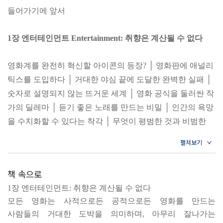
들어가기에 앞서
1장 엔터테인먼트 Entertainment: 취향은 계산될 수 없다
영화계를 완전히 혁신할 아이콘의 등장? │ 영화판에 애널리
틱스를 도입하다 │ 거대한 야심 끝에 도달한 완벽한 실패 │
숫자로 설명되지 않는 뜨거운 세계 │ 영화 공식을 둘러싼 작
가의 딜레마 │ 듣기 좋은 노래를 만드는 비밀 │ 인간의 욕망
을 수치화할 수 있다는 착각 │ 무엇이 평범한 것과 비범한
것을 가르는가?
2장 스포츠 Sports: 열정은 데이터를 이긴다
책 속으로
1장 엔터테인먼트: 취향은 계산될 수 없다
머니볼, 애널리틱스 혁명의 시작 │ 최고의 야구 선수는 왜
모든 영화는 사적으로든 공적으로든 영화를 만드는
평범해졌을까? │ 숫자 너머를 바라보는 상상력과 창의력 │
사람들의 거대한 도박을 의미하며, 아무리 잘나가는
우리의 눈은 생각보다 정확하다 │ 천문학자들이 별들을 다