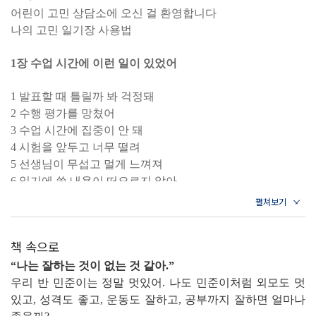
는다. 수업 시간에 집중이 안 될 때, 급식에 싫어하는 음식이
어린이 고민 상담소에 오신 걸 환영합니다
나왔을 때, 선생님께 갑자기 전화할 일이 생겼을 때, 물건을
나의 고민 일기장 사용법
잃어버렸을 때 등 학교라는 공간에서 벌어지는 모든 일들이
아이들에게는 돌발 상황이기 때문이다.
1장 수업 시간에 이런 일이 있었어
이 책은 학교라는 작은 사회에서 어린이들이 마주하는 다양
1 발표할 때 틀릴까 봐 걱정돼
한 상황을 다루고, 한 가지 정답이 아닌 여러 가지 해결책을
2 수행 평가를 망쳤어
안내한다. 문제 상황을 다각적으로 보고 유연하게 사고하는
3 수업 시간에 집중이 안 돼
법을 알면 자신에게 맞는 방법을 스스로 찾을 수 있다. 수록
4 시험을 앞두고 너무 떨려
된 ‘나의 고민 일기장’은 아이가 직접 써보며 어떤 태도를 가
5 선생님이 무섭고 멀게 느껴져
질지, 어떻게 생각할지, 말할지, 행동할지를 사고하면서 문
6 일기에 쓸 내용이 떠오르지 않아
제해결력을 키울 수 있는 좋은 과정이다. 아직 학교가 익숙
7 수업 시간에 친구가 자꾸 말을 걸어
하지 않은 초등 저학년부터 팬데믹 이후 다시 학교에 적응해
8 친구가 먼저 놀려서 말다툼했는데 선생님께 혼났어
야 하는 중·고학년까지, 어떤 상황에도 위축되지 않고 씩씩
9 수업 중에 자꾸 웃기고 싶어
한 어린이로 자랄 수 있도록! 어린이와 부모의 어려움을 없
책 속으로
10 선생님이 나만 혼내는 것 같아
애줄 본격 문제 해결 워크북 《이럴 땐, 이렇게!》를 만나 보
“
나는 잘하는 것이 없는 것 같아
.”
자.
2장 학교생활은 어려워
우리 반 민준이는 정말 멋있어
.
나도 민준이처럼 외모도 멋
있고
,
성격도 좋고
,
운동도 잘하고
,
공부까지 잘하면 얼마나
11 급식에 싫어하는 음식이 나왔어