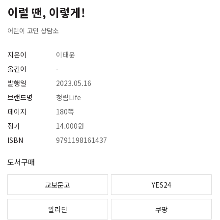
이럴 땐, 이렇게!
어린이 고민 상담소
지은이
이태윤
옮긴이
-
발행일
2023.05.16
브랜드명
청림Life
페이지
180쪽
정가
14,000원
ISBN
9791198161437
도서구매
교보문고
YES24
알라딘
쿠팡