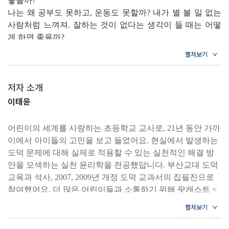
좋을까
?
12 비 오는 날 신발이 젖었어
나는 왜 공부도 못하고
,
운동도 못할까
?
내가 별 볼 일 없는
13 학교에서 신발이 사라졌어
사람처럼 느껴져
.
잘하는 것이 없다는 생각이 들 때는 어떻
14 친구가 아픈 것 같아
게 하면 좋을까
?
15 친구 집에 놀러 갔어
① 공부를 잘하는 것보다 즐겁게 배우는 것이 더 중요해
.
공
16 선생님께 전화할 일이 생겼어
부를 잘해서 백 점을 맞으면 그날 하루가 기쁘지만
,
배우는
17 종이에 손가락을 베였어
것을 즐거워하면 날마다 신나게 지낼 수 있어
.
18 책상 서랍에서 물건을 못 찾겠어
저자 소개
② 운동도 공부처럼 여러 능력 중의 하나일 뿐이야
.
사람마
19 핸드폰을 잃어버렸어
다 잘하는 운동이 있고
,
못하는 운동이 있어
.
아직 나한테 맞
이태윤
20 교실 에어컨 바람이 너무 추워
는 운동을 발견하지 못한 것일 수도 있어
.
그러니 섣불리 나
는 운동을 못한다고 단정 짓지 말자
.
어린이의 세계를 사랑하는 초등학교 교사로, 21년 동안 가까
3장 내 마음이 궁금해
③ 내 성격이 좋지 않다는 생각은 하지 말자
.
사람의 성격은
이에서 아이들의 고민을 보고 들었어요. 현실에서 발생하는
좋고 나쁨을 나눌 수 없거든
.
단점이라고 생각했던 것이 장
도덕 문제에 대해 실제로 적용할 수 있는 실천적인 해결 방
21 시험을 잘 봐서 자랑하고 싶어
점이 될 때도 많아
.
다만 남에게 피해를 주는 말과 행동만 하
안을 모색하는 실천 윤리학을 전공했답니다. 부산교대 도덕
22 같은 실수를 반복해
지 않으면 돼
.. --- p.113
교육과 석사, 2007, 2009년 개정 도덕 교과서의 집필진으로
23 계획을 실천하기 어려워
참여했어요. 더 많은 어린이들과 소통하기 위해 팟캐스트 <
24 아무리 노력해도 안 되는 일이 있어
“
나는 못생긴 것 같아
.”
어린이 고민 해결 이럴 땐 이렇게>를 운영하고 있으며, 초등
25 나는 잘하는 것이 없는 것 같아
엄마는 금요일 저녁마다 드라마를 보셔
.
그 드라마에는 멋진
생활 만화 <왕깨칠>, <우또영>을 연재 중이랍니다.
26 1등을 너무 하고 싶어
남자 주인공이 나오지
.
드라마가 끝난 뒤 엄마가 나를 빤히