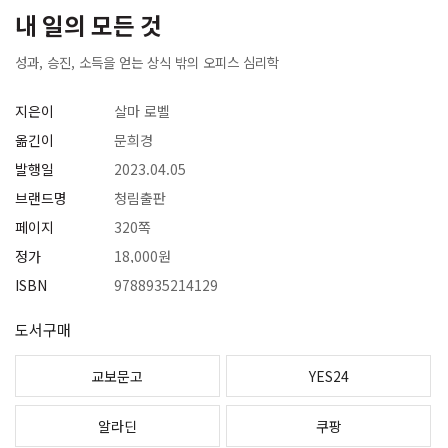
내 일의 모든 것
성과, 승진, 소득을 얻는 상식 밖의 오피스 심리학
지은이
살마 로벨
옮긴이
문희경
발행일
2023.04.05
브랜드명
청림출판
페이지
320쪽
정가
18,000원
ISBN
9788935214129
도서구매
교보문고
YES24
알라딘
쿠팡