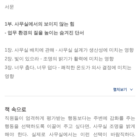
서문
저하된다?
1부. 사무실에서의 보이지 않는 힘
이것들은 매일 우리의 행동에 영향을 미치고 직장에서의 성공
- 업무 환경의 질을 높이는 숨겨진 단서
또는 실패에 실질적이고 중요한 역할을 하는 보이지 않는 요소
다. 이 책에는 당신이 업무를 수행하거나, 직장을 구하거나, 협
1장. 사무실 배치에 관해 - 사무실 설계가 생산성에 미치는 영향
상에서 이기거나, 팀을 생산적으로 운영하거나, 임금 인상을 요
2장. 빛이 있으라 - 조명의 밝기가 활력에 미치는 영향
구하거나, 그저 업무 공간에서 더 행복하고 만족스럽게 지내는
3장. 너무 춥다, 너무 덥다 - 쾌적한 온도가 의사 결정에 미치는
데 도움이 될 ‘뭐든 통하는 방법’을 담았다. 직장 만족도가 높아
영향
지면 삶의 행복도 또한 향상되는 것은 당연한 일이다.
4장. 사무실 속 자연 - 초록색과 파란색이 스트레스에 미치는 영
향
직장인에게 일이란? 직장이란?
책 속으로
2부. 팀에서의 보이지 않는 힘
일은 현실이다. 일하는 시간에 출퇴근 시간과 직장생활을 유지
직원들이 엄격하게 평가받는 행동보다는 주변에 감화를 주는
- 함께 일하는 방식을 바꾸는 놀라운 단서
하기 위한 활동까지 더하면 결국 우리는 깨어 있는 시간을 거의
행동을 선택하도록 이끌어 주고 싶다면, 사무실 조명을 밝게
일하면서 보낸다. 일은 생계유지를 위한 수단이기도 하지만, 내
해야 한다. 실제로 사무실에서는 이런 선택이 바람직하다.
5장. 무언의 소통 - 미묘한 몸짓이 많은 메시지를 전한다
가 누구인지를 정의하는 중요한 요인이다. 사람들이 처음 만날