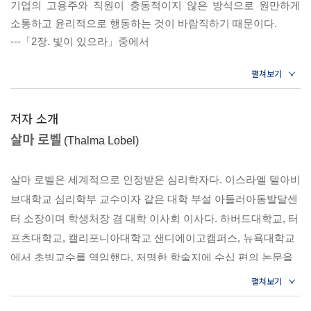
기업의 고용주와 직원이 충동적이지 않은 방식으로 원만하게
6장. 대화가 필요해 - 때로는 감정이 최선의 결과를 만든다
때 가장 많이 나누는 질문은 바로 “무슨 일을 하세요?”다. 이 질
소통하고 윤리적으로 행동하는 것이 바람직하기 때문이다.
7장. 비윤리적 행동의 조건 - 과로한 직원은 취약하다
문에 대한 답으로 그 사람이 어떤 사람인지 가정하고, 옳든 그르
---「2장. 빛이 있으라」중에서
8장. 업무 현장의 다양성 - 다름은 새로운 효율성이다
든 그 사람의 사회적 지위까지 짐작할 수 있다. 그래서 더욱 우
9장. 복장의 심리학 - 옷차림은 내가 판단하는 나조차 놀랍게 한
리는 일에 대한 만족도와 안녕감을 높이고 싶고, 성과를 끌어올
약간 따뜻한 온도(28°C)는 일부 과제에서 참가자의 실제
다
리고 싶고, 직업적으로 인정받고 발전하고 싶은 것이다. 혼자 일
수행에는 영향을 미치지 않았지만 쾌적함, 피로, 지각된
10장. 신체적 매력의 위험 - 겉모습은 끊임없이 판단을 왜곡한다
업무량과 같은 주관적 측정치에는 부정적인 영향을 미쳤다.
하는 프리랜서든 임금을 받는 직원이든 개인뿐 아니라 조직이든
저자 소개
따뜻한 방의 참가자는 선선한 방의 참가자들보다 피로를 더
관리자든, 누구나 노동력을 최적화해서 생산성을 최대로 끌어올
살마 로벨
(Thalma Lobel)
3부. 개인에게 통하는 보이지 않는 힘
느끼고 편안함을 덜 느끼며, 업무를 더 어렵게 지각했다.
리고 싶을 것이다.
- 습관이 만드는 힘의 단서
실제로는 두 방 모두에서 업무 수행의 수준이 같았다. 따라서
살마 로벨은 세계적으로 인정받은 심리학자다. 이스라엘 텔아비
온도가 높으면 일하는 데 노력이 더 들어가고, 같은 성과를
사소한 업무 환경 변화로
브대학교 심리학부 교수이자 같은 대학 부설 아들러아동발달센
내기까지 에너지가 더 많이 투입된다는 뜻이다.
11장. 전원을 켜고 끄기 - 스마트폰과 이메일도 휴식이 필요하다
꿈꾸던 삶을 이룰 수 있다면?!
터 소장이며 학생처장 겸 대학 이사회 이사다. 하버드대학교, 터
---「3장. 너무 춥다, 너무 덥다」중에서
12장. 음악의 힘 - 업무 중 음악은 도움이 될까?
프츠대학교, 캘리포니아대학교 샌디에이고캠퍼스, 뉴욕대학교
13장. 정돈된 책상의 득과 실 - 무질서한 환경을 지양하라?
이 책에서는 직장의 일반적인 관심사가 아닌 보다 세밀한 부분
에서 초빙교수를 역임했다. 저명한 학술지에 수십 편의 논문을
선물을 돈으로 받으면 좋아하지 않을 사람이 없다. 그러나
14장. 창조성 기르기 - 21세기의 중요한 능력
에 주목한다. 사무실 같은 외부 요인처럼 눈에 잘 띄지 않거나
의외의 측면이 있다. 직원이나 팀원들의 동기를 최대로
게재하고 권위 있는 기관에서 여러 번 연구비를 지원받았다. 전
인정받지 못하는 부분이다. 주위에서 항상 작용하지만 우리가
끌어내는 선물이 꼭 돈은 아니다. 일반적으로 시간을 들여
작 《센세이션》은 15개국에서 출간되었다.
에필로그
제대로 인식하지 못하거나 스치는 정도로만 인식하는 아주 작은