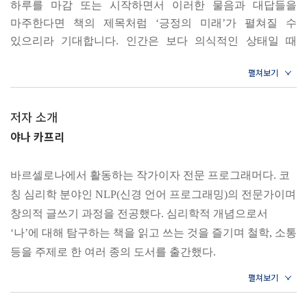
하루를 마감 또는 시작하면서 이러한 물음과 대답들을
#12 행복은 지금 여기에 있다
마주한다면 책의 제목처럼 ‘긍정의 미래’가 펼쳐질 수
있으리라 기대합니다. 인간은 보다 의식적인 상태일 때
제2장 내 인생은 내가 선택하는 것
자아를 일깨우고 성장할 수 있으며 궁극적으로 자신을
가두는 고통에서도 벗어날 수 있습니다. 사랑, 일, 가족,
#13 덧없음을 알면 평화가 찾아온다
인간관계, 건강 등 인생사의 각종 문제에서 뜻대로 되지
#14 마음의 힘은 어디에서 나오는가
않을 때 마르쿠스 아우렐리우스의 메시지는 삶을 다른
저자 소개
#15 타협하지 않을 나만의 원칙
관점에서 바라보며 의식을 깨우는 데 도움을 줄 것입니다.
야나 카프리
#16 옳다고 믿는 일을 해내는 용기
--- p.6
#17 누구의 말에 귀를 기울이는가
바르셀로나에서 활동하는 작가이자 전문 프로그래머다. 코
1장 지금 당장 행복한 삶을 사는 법
#18 비판에 흔들리지 않는 법
칭 심리학 분야인 NLP(신경 언어 프로그래밍)의 전문가이며
#1 인생에서 먼저 채워야 할 것들
#19 나보다 타인에게 신경 쓰고 있다면
창의적 글쓰기 과정을 전공했다. 심리학적 개념으로서
Q. 오늘 제가 마주쳤던 일들에 크게 영향받지 않는 법을
#20 내 결정을 타인에게 미루지 말라
‘나’에 대해 탐구하는 책을 읽고 쓰는 것을 즐기며 철학, 소통
알고 싶어요.
#21 세상으로부터 나를 지키는 힘
등을 주제로 한 여러 종의 도서를 출간했다.
A. 최고의 삶을 살 수 있는 잠재력은 내 안에 있고 내면의
#22 험담은 나를 깎아내릴 뿐이다
힘을 키우는 능력은 자신에게 달렸다. 무슨 일이 일어나든
#23 남들의 평가에 흔들리지 말라
차란 디아즈
그것은 외부에서 오는 것이고 바꿀 수 없다. 그 일을 자신이
#24 나만의 관점을 지키는 법