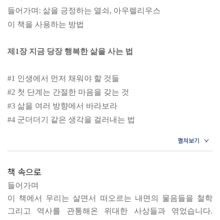
들어가며: 삶을 긍정하는 열쇠, 아우렐리우스
이 책을 사용하는 방법
제1장 지금 당장 행복한 삶을 사는 법
#1 인생에서 먼저 채워야 할 것들
#2 첫 단계는 간절한 마음을 갖는 것
#3 삶을 여러 방향에서 바라보라
#4 군더더기 같은 생각을 걸러내는 법
#5 내가 누구인지를 먼저 이해하라
#6 화창한 날씨는 내 마음에 달려 있다
#7 ‘만약’에는 행복이 없다
책 속으로
#8 모든 것은 저마다의 아름다움이 있다
들어가며
#9 행복은 어울림을 통해 이루어진다
이 책에서 우리는 살면서 떠오르는 내면의 물음들을 철학
#10 행복을 내 손에 움켜쥐는 법
그리고 역사를 관통해온 위대한 사상들과 엮었습니다.
#11 불같은 감정은 모두를 다치게 한다