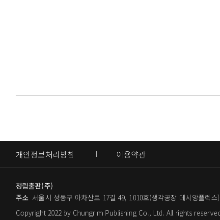
줄이고 싶다면 부동산을 파는 사람의 입
할 재산세나 종합부동산세를 피할 수 있
26 동업은 신중하게 결정하자
---「PART 2 부가 보이는 양도 절세」
27 명의를 함부로 빌려주지 말자
28 개인사업자와 법인사업자, 어느 쪽
양도세가 비과세되는 1세대 1주택의 해
29 부가가치세법은 피도 눈물도 없다
같이하는 가족과 함께 구성하는 1세대를
30 사업자등록은 빨리 할수록 좋다
없는 것일까? 물론 그렇지는 않다. 세
31 부가세 매입세액공제를 제대로 받으
수준 이상으로 신고된 소득이 있는 경우
32 같은 비용이라도 기업업무추진비는
---「PART 2 부가 보이는 양도 절세」
33 세금계산서 없이도 매입세액공제를 
34 면세와 영세율 적용 사업자는 세금을
많은 사람들이 사업을 시작할 때 개인
35 세금계산을 할 때는 실제 내용이 
대개는 법인사업자로 하는 것이 개인사
개인정보처리방침
이용약관
36 기업회계와 세무회계는 목적이 다
때 법인사업자가 아닌 개인사업자라고 
37 가까운 관계일수록 정상적으로 거
것이 개인 형태로 사업을 하는 것보
38 업무용 자동차, 빌려야 할까 구입해
청림출판(주)
일률적으로 말하기는 어렵고, 여러 가
주소
서울시 성동구 아차산로 17길 49, 1010호(생각공장 데시앙플렉스)
---「PART 3 부가 보이는 사업 절세」
39 사업을 그만둘 때는 마무리가 중요
Copyright 2022 by Chungrim Publishing Co., Ltd. All rights reserve