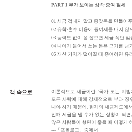
PART 1 부가 보이는 상속·증여 절세
01 세금 겁내지 말고 종잣돈을 만들어
02 유학·혼수 비용에 증여세를 내지 않
03 능력도 없이 폼 잡으면 세금 폭탄 맞
04 나이가 들어서 쓰는 돈은 근거를 남
05 재산 가치가 떨어질 때 증여하면 
06 증여는 최소한 10년 단위로 하자
07 돈을 그냥 주지 말고 담보를 제공하
08 채무를 포함한 증여가 유리할 수 있
09 부채가 더 많을 때는 상속을 포기하
책 속으로
이론적으로 세금이란 ‘국가 또는 지방
10 가업을 물려주면 세금이 줄어든다
모든 사람에 대해 강제적으로 부과·징
11 가족 간에도 계산은 정확히 하자
내야 하기 때문에, 현재의 세금제도에
12 손자녀에게 증여나 상속하면 할증
인해 세금을 낼 수가 없는 상황이 되면
13 세금이 안 나와도 신고를 하는 것이
많은 사람들이 형편이 좋을 때 어떻게 
---「프롤로그」중에서