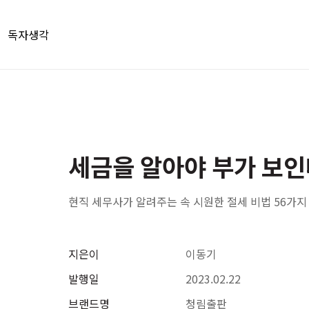
독자생각
세금을 알아야 부가 보인
현직 세무사가 알려주는 속 시원한 절세 비법 56가지
지은이
이동기
발행일
2023.02.22
브랜드명
청림출판