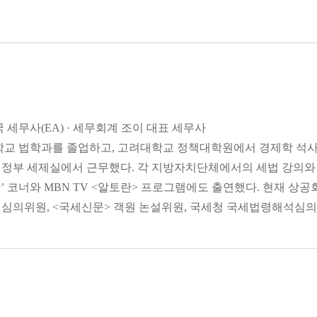
이 올라서 너도나도 주식에 투자했는데 어느 순간에 주식 가
중요하다
 년 사이에 비록 쏠림 현상은 있지만 주가가 꽤 많이 올랐
 같다. 이렇듯 부동산이나 주식의 가격이 오르면 투자자 입
께 팔자
지면 오히려 절세의 기회로 삼을 수도 있다.
 절세」중에서
 수 있다
미국 세무사(EA) · 세무회계 조이 대표 세무사
?
 즉 증여일 전 10년 이내에 동일인(증여자가 직계존속인 경우에
 법학과를 졸업하고, 고려대학교 정책대학원에서 경제학 석사,
 중과될 수 있다
경우, 그 10년간 증여받은 증여재산가액을 모두 합해 증여
재정부 세제실에서 근무했다. 각 지방자치단체에서의 세법 강의와 
 세금이 다르다
금액을 공제한다. 10년의 간격을 두고 증여를 한다면, 증여액
 코너와 MBN TV <알토란> 프로그램에도 출연했다. 현재 상공
다르다
 있다. 따라서 증여를 생각하고 있다면 최소한 10년 단위로 
 심의위원, <국세신문> 객원 논설위원, 국세청 국세법령해석심의
된다
 위원과 한국세무사 고시회장 등을 역임했다.
부터 하자
 절세」중에서
이 낫다
을 내야 할까?
내야 하는 재산세와 종합부동산세의 납기는 매년 7월과 9월, 또는
 동안 부동산을 보유하고 있었는지는 따지지 않고, 매년 6월 1일
부동산세가 모두 과세되는 것이다. 따라서 부동산 보유에 따른