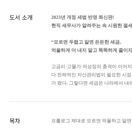
도서 소개
2023년 개정 세법 반영 최신판!
현직 세무사가 알려주는 속 시원한 절세
“모르면 두렵고 알면 든든한 세금,
억울하게 더 내지 말고 똑똑하게 줄이자
고금리·고물가·저성장의 충격이 이어지고
다 전략적인 자산관리법이 필요한 시점인
가 왔다. 그렇다면 세금은 나라에서 내
까? 이 책을 접하는 독자라면 누구나 세
법에 맞춰 새롭게 발간한 『세금을 알아야
일에 맞춰 가장 유용한 정보를 제시하고
금부터 아껴야 한다는 사실을 잊지 말자
목차
프롤로그 제대로 모르면 억울하고 알면