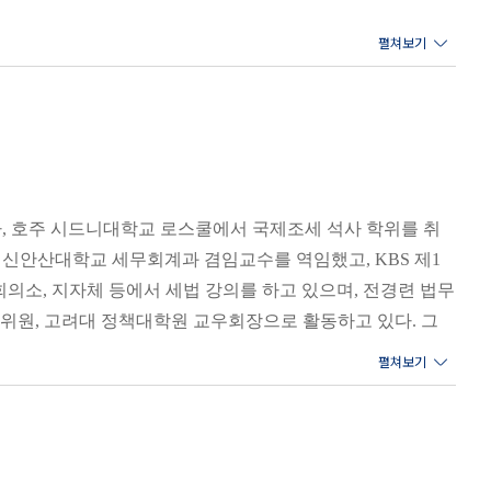
치가 폭락하면서 투자 손실을 본
다가 다시 주가가 많이 떨어져서
장에서는 좋은 일이겠지만, 재산
는 그 직계존속의 배우자 포함)
 호주 시드니대학교 로스쿨에서 국제조세 석사 학위를 취
세를 계산한다. 증여재산공제도
신안산대학교 세무회계과 겸임교수를 역임했고, KBS 제1
이 분산되고 증여재산공제를 많이
회의소, 지자체 등에서 세법 강의를 하고 있으며, 전경련 법무
증여 계획을 세우는 것이 절세에
위원, 고려대 정책대학원 교우회장으로 활동하고 있다. 그
 12월이지만, 그 과세 기준일은
 현재 그 부동산의 소유자로 되어
 재산세나 종합부동산세의 부담을