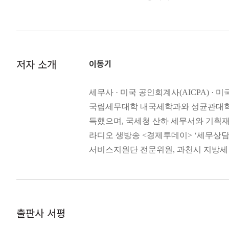
PART 2 부가 보이는 양도 절세
주식도 마찬가지다. 한동안 주가가 많
14 부동산을 사고팔 때는 6월 1일이 
경우가 적지 않다. 그러다가 최근 몇
힘들어하는 주식투자자들이 꽤 많은 것
15 나누어서 팔고, 손실이 나는 것과 함
저자 소개
이동기
가치가 많이 떨어지면서 투자 손실이 커
16 양도세를 줄이는 경비는 따로 있다
---「PART 1 부가 보이는 상속·증여
17 부동산은 명의를 잘 활용하면 절세할
세무사 · 미국 공인회계사(AICPA) · 
18 1세대 1주택의 양도세 비과세 조건은
증여세는 10년을 기준으로 계산한다.
국립세무대학 내국세학과와 성균관대학교
19 여러 주택을 보유하다가 팔면 세금이
으로부터 증여받은 재산이 또 있는 
득했으며, 국세청 산하 세무서와 기획
20 오피스텔은 주거용과 업무용에 따라
마찬가지로 10년간을 기준으로 일정 
라디오 생방송 <경제투데이> ‘세무상담’
21 다세대주택과 다가구주택은 전혀 
받을 수 있기 때문에 세금을 줄일 수
서비스지원단 전문위원, 과천시 지방세
22 자경농지를 양도하면 세금이 감면
유리하다.
밖에도 한국세무사회 및 각종 위원회의
23 부동산을 양도하기 전에 서류 정리
---「PART 1 부가 보이는 상속·증여
24 이혼할 때는 위자료보다 재산 분할
25 해외자산에 대해서도 국내에서 세금
이렇게 부동산을 보유하고 있기 때문에 
매년 6월 1일이다. 즉 1년 중에 며칠
출판사 서평
PART 3 부가 보이는 사업 절세
있는 사람에게 1년치의 재산세와 종합