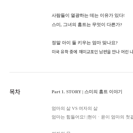
사람들이 열광하는 데는 이유가 있다!
스미, 그녀의 홈트는 무엇이 다른가?
정말 아이 둘 키우는 엄마 맞나요?
미국 유학 중에 재미교포인 남편을 만나 어린 
두 번의 출산으로 인해 뱃살은 늘어나고 옆구리
짜증을 내며 신경질적으로 변했다. 그러한 시간
그러면서 나 자신이 꾸준히 할 수 있는 식단과
목차
Part 1. STORY | 스미의 홈트 이야기
정말 이렇게 먹어도 되나요?
다른 다이어트 식단과는 달리 스미 식단은 하루 
엄마의 삶 VS 여자의 삶
1"을 규칙적으로 해나가는 것이다. 좋아하지도
엄마는 힘들어요! |현이ㆍ윤이 엄마의 첫걸음
멀스멀 들게 된다. 그래서 스미는 음식 때문에 
니라 물의 중요성도 강조하고 있어서, 스미홈트