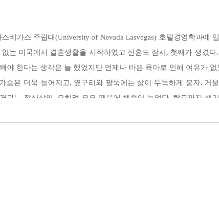
까요. 자신이 진짜 원하는 게 무엇인지, 그것을 얻기 위해 본인이 어떤 노력을 
녁 굶기 | 식단 순서 바꾸기 | 간식 시간
스 주립대(University of Nevada Lasvegas) 호텔경영
나 없는 미국에서 결혼생활을 시작하였고 신혼도 잠시, 첫째가 생겼다
 빼야 한다는 생각은 늘 했었지만 언제나 바쁜 육아로 인해 여유가 없
 가슴은 더욱 늘어지고, 옆구리와 팔뚝에는 살이 두둑하게 붙자, 거
과는 작심삼일, 오히려 요요 때문에 체중이 늘었다. 탈모까지 생기
와 단백질 보충제는 다이어트 보조제? | 하루에 물 2L를 꼭 마셔야 할까
는 집념으로 다이어트 정보와 사람들의 성공 후기, 식단을 분석하며 
람들에게 공유하면서 '스미홈트'가 유명해졌다.
 아내, 두 아이의 엄마'가 아닌, '여자 스미'로서 희열을 느낀다. 다이어트를 
드&레텍스 밴드 | 폼롤러 | 유산소 운동 기구
구나 꾸준히 하면 성공할 수 있다는 용기와 희망을 주기 위해 이 책을 썼다.
직장인 | 다이어트 중 음주? 금주! | 가슴 처짐 방지를 위한 스포츠브