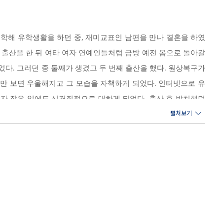
하는지가 남들의 시선보다 훨씬 더 중요해요. -86쪽
학과에 입학해 유학생활을 하던 중, 재미교표인 남편을 만나 결혼을 하였
. 출산을 한 뒤 여타 여자 연예인들처럼 금방 예전 몸으로 돌아갈
었다. 그러던 중 둘째가 생겼고 두 번째 출산을 했다. 원상복구가
울만 보면 우울해지고 그 모습을 자책하게 되었다. 인터넷으로 유
자 작은 일에도 신경질적으로 대하게 되었다. 출산 후 방치했던
? | 공복 유산소 운동의 효과? | 근육통은 운동 성과의 판단 기
본격적인 공부를 시작했다. 그렇게 평생 할 수 있는 나만의 식단
하려면 무조건 다이어트 식단으로 해야 한다는 생각, 헬스장에 다니거나 개인
라 착용