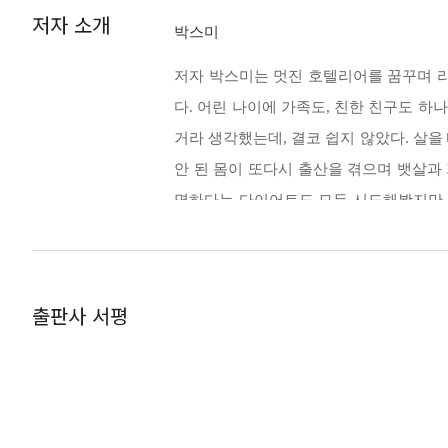
도 그 사람 나름대로 자신만의 가치가 있을 테니
저자 소개
박스미
스미 식단 Q&A
샐러드와 드레싱 | 점심 자유식 칼로리 | 저
저자 박스미는 멋진 호텔리어를 꿈꾸며 라스베가
다. 어린 나이에 가족도, 친한 친구도 하
Part 3. Note | 스미의 다이어트 노트
거라 생각했는데, 결코 쉽지 않았다. 살을
안 된 몸이 또다시 출산을 겪으며 뱃살과
다이어트 진실 혹은 거짓
명하다는 다이어트도 모두 시도해봤지만 결
어떤 정보가 진짜일까? | 식사 대용 셰이크
나 자신에게 건강한 몸을 선물해주고 싶다
준? | 복근 선명도와 모양의 비밀?
과 운동방법을 발견하게 되었고, 이를 사
운동을 할 때는 '한 집안의 며느리, 한 남자의
홈트 준비물
출판사 서평
요가 매트 | 웨이트 기구 | 짐볼 | 튜빙 밴
트레이닝을 받아야 한다는 생각을 무너뜨리고, 누
극한 다이어트
하체 비만 탈출법 | 시간이 턱없이 부족한 