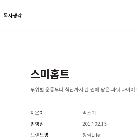
독자생각
스미홈트
부위별 운동부터 식단까지 한 권에 담은 파워 다이어
지은이
박스미
발행일
2017.02.15
브랜드명
청림Life