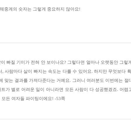
 | 체중계의 숫자는 그렇게 중요하지 않아요!
 노하우를 유튜브, 인스타그램, 블로그에 꾸준히 공유해왔다. 육아와 살림만 
 알기! | 목표 체중 & 워너비 몸매 설정하기 | 철저한 식단 조절 & 
공 후기를 보내며 고마움을 전하고 있다. 특히 유튜브 동영상은 30분~1시간 
 누적합계 100만 뷰가 넘는다. 30만 명의 팔로우가 있는 인스타그램에서는 
상이나 SNS에서는 차마 풀어내지 못한 다이어트에 대한 이야기와 함께 동작 설
트해요!
이 빠질 기미가 전혀 안 보이나요? 그렇다면 얼마나 오랫동안 그렇게 
서, 사람마다 살이 빠지는 속도는 다를 수 있어요. 하지만 무엇보다 
그에 맞는 결과를 가져다준다는 거예요. 그러니 여러분도 이번에는 
트가 별로 어려운 일이 아니라면 모든 사람이 다 성공했겠죠. 어렵고
모든 여자들 파이팅이에요! -53쪽
식단의 탄생 | 스미 식단표 따라잡기
자신의 생각이 항상 정답인 게 아니고, 상대방이 자신과 다른 생각을 한다고 
경 쓰지 마세요. 여러분 또한, 날씬한 친구가 적게 먹고 운동을 하든, 뚱뚱한 
적인 식습관 기르기 | 아침 식사 챙겨 먹기