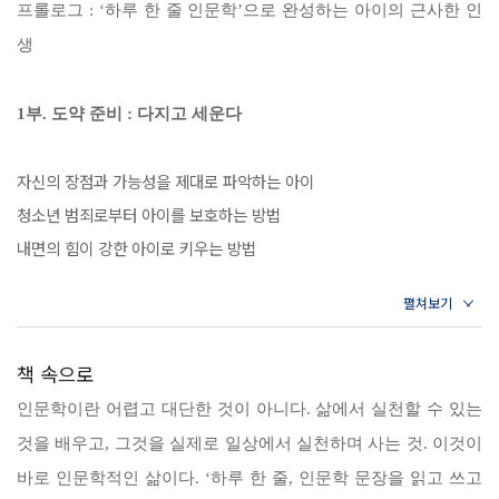
직접 쓴 100여 개의 ‘인생 문장’을 부모와 아이가 함께 소리 내어 읽고,
프롤로그 : ‘하루 한 줄 인문학’으로 완성하는 아이의 근사한 인
필사하고, 자기 생각을 이야기하는 교육법이다. 인생 문장이란, 저자가
생
수많은 고전을 읽고 위인들의 삶의 자세를 연구한 후 스스로 재창조한 결
과물로서 인생에 긍정적인 힘을 주는 주옥같은 문장들을 말한다. 부모와
1부. 도약 준비 : 다지고 세운다
아이는 인생 문장을 서로 나누며 자신의 삶 속에 대가들의 지혜를 흡수할
수 있다. 이때 부모는 인문학적 지식은 물론, 아이의 지금 상황을 이해하
자신의 장점과 가능성을 제대로 파악하는 아이
고 미래를 준비하는 통찰을 기르게 될 것이다.
청소년 범죄로부터 아이를 보호하는 방법
내면의 힘이 강한 아이로 키우는 방법
“그 어떤 어려운 공부와 도전 앞에서도
새로운 생각을 자극하는 괴테의 독서 노하우
두려워하지 않는 아이로 성장하게 될 것이다.”
관찰력과 창조의 영감을 길러주는 메모법
읽고, 쓰고, 말하는 특별한 인문학
기품 있는 아이로 만드는 가치관 교육
책 속으로
‘하루 한 줄 인문학 수업’
내면의 힘을 길러주는 읽고 쓰고 말하는 인문학
인문학이란 어렵고 대단한 것이 아니다. 삶에서 실천할 수 있는
것을 배우고, 그것을 실제로 일상에서 실천하며 사는 것. 이것이
인문학 교육이 아이에게 좋다는 사실도 알고, 인성과 두뇌 발달에도 도움
2부. 인풋 쌓기 : 보고 느낀다
바로 인문학적인 삶이다. ‘하루 한 줄, 인문학 문장을 읽고 쓰고
이 된다는 것도 잘 알고 있다. 하지만 대부분의 부모들은 인문학을 아이