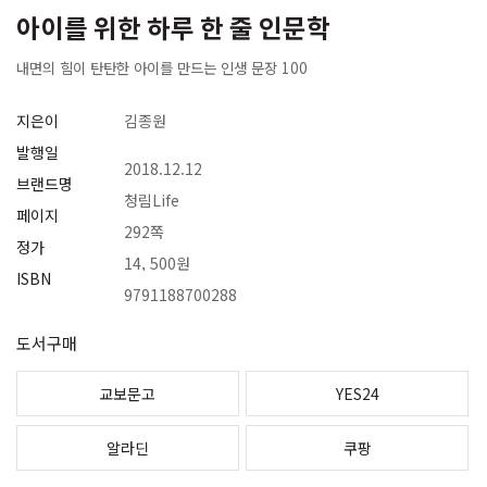
아이를 위한 하루 한 줄 인문학
내면의 힘이 탄탄한 아이를 만드는 인생 문장 100
지은이
김종원
발행일
2018.12.12
브랜드명
청림Life
페이지
292쪽
정가
14, 500원
ISBN
9791188700288
도서구매
교보문고
YES24
알라딘
쿠팡