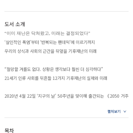
도서 소개
“이미 재난은 닥쳐왔고, 미래는 결정되었다”
‘살인적인 폭염’부터 ‘반복되는 팬데믹’에 이르기까지
우리의 상식과 사회의 근간을 뒤엎을 기후재난의 미래
“절망할 겨를도 없다. 상황은 생각보다 훨씬 더 심각하다”
21세기 인류 사회를 뒤흔들 12가지 기후재난의 실제와 미래
2020년 4월 22일 ‘지구의 날’ 50주년을 맞이해 출간되는 《2050 거주
불능 지구》는 《뉴욕매거진》 역사상 가장 많이 읽히며 화제를 모은
2017년 리포트 〈거주불능 지구The Uninhabitable Earth〉를 확
장한 책이다. 환경운동가도 아니었고 평소에 딱히 자연 친화적으로 살아
목차
본 적이 없는 저자 데이비드 월러스 웰즈는 기후변화에 대한 칼럼을 써줄