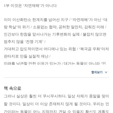
1부 이것은 ‘자연재해’가 아니다
것을 의뢰받고 몇 년에 걸쳐 글을 쓰는 데 필요한 자료와 이야기들을 수
집한다. 그리고 기후변화가 오늘날 인류의 생존을 위협할 정도로 끔찍한
이미 이산화탄소 한계치를 넘어선 지구 / ‘자연재해’가 아닌 ‘대
상황에 이르렀음에도 여전히 ‘환경운동’의 차원에서만 다뤄지고 있다는
량 학살’의 위기 / 소용없는 협약, 공허한 말잔치, 감춰진 미래 /
점에 심각성을 느끼게 된다. 이 책은 바로 그런 이유에서 쓰였다. ‘플라스
인간보다 한참을 앞서나가는 기후변화의 실체 / 붙잡지 않으면
틱 쓰지 않기’나 ‘채식주의’와 같은 개인의 윤리적 각성으로도 해결할 수
멈추지 않을 ‘전쟁 기계’ /
없는 기후변화의 막대한 영향력을 규명하는 《2050 거주불능 지구》는
거대하고 압도적이면서 어디에나 있는 위협 / ‘북극곰 우화’마저
아마존 종합 베스트셀러에 올라서며 인류 사회에 경종을 울리는 세계적
판타지로 만들 실질적 재난 /
인 책으로 주목을 받았다.
미래를 낙관할 만한 이유가 있는가 / 대가는 동물이 아니라 ‘인
간’이 치를 것이다
“기록적 한파가 왔으니 지구온난화는 거짓말이다”
지금 그 말의 대가를 우리가 치르고 있다
2부 12가지 기후재난의 실제와 미래
책 속으로
그러나 실상은 훨씬 더 무시무시하다. 일상 자체가 종말을 맞이
“나처럼 지적인 사람도 안 믿는다.” 미국 대통령 트럼프가 과학자들이 제
1장 살인적인 폭염
할 것이다. 일상이 더 이상 존재하지 않게 될 것이다. 우리는 인
출한 기후변화 보고서를 거부하며 한 말이다. 2017년 파리기후협약 탈
너무 빨리 더워지니 예측 따위가 소용없다 / 가장 고통스러운 열
퇴를 선언하고 더욱 자신만만하게 기후변화를 부정해온 트럼프는 결국
간이라는 동물이 어느 지점까지 견딜 수 있을지 확신도 계획도