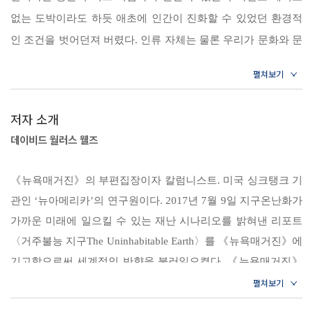
사병의 유행
허리케인 마리아가 푸에르토리코에 들이닥쳤을 때 사망자가 3,000여 명
없는 도박이라도 하듯 애초에 인간이 진화할 수 있었던 환경적
에 이르렀는데도 어떤 조치도 취하지 않았다. 물론 트럼프만 비난할 일은
인 조건을 벗어던져 버렸다. 인류 자체는 물론 우리가 문화와 문
2장 빈곤과 굶주림
아니다. 지금 전 세계는 정체를 알 수 없는 전염병이 창궐하는 가운데 기
지구의 미래를 착취하며 ‘복지’에 투자해온 결과 / ‘굶주림’이라
명이라고 일컫는 모든 것을 자식처럼 길러 낸 기후 시스템은 이
후변화가 일으키는 온갖 이상기후와 재난에 몸살을 앓고 있음에도 딱히
는 제국의 지배
제 고인이 된 부모나 마찬가지다. 따라서 우리가 지난 몇 년 동
조치를 취하고 있지 않기 때문이다. 이미 지구의 이산화탄소 농도는 한계
안 관찰한 대로 이 땅을 연이어 두들겨 온 기후 시스템은 우리가
저자 소개
3장 집어삼키는 바다
치 400ppm을 넘어섰고 평균 온도는 해마다 최고점을 경신하고 있다.
맞이할 암울한 미래의 예고편 같은 게 아니다. 그보다는 이미 저
데이비드 월러스 웰즈
지도를 바꿀 정도로 빨리 녹아내리는 빙하 / 베이징을 ‘수중 도
2100년까지 1.5도 내지는 2도 상승을 막아내지 못한다면 우리는 2050
뒤편 쓰레기통 속에 추억으로나 남아 있는 이전 기후 체계가 남
시’로 만들 ‘빙하 폭탄’
년 아니 그 이전에 찾아올 끔찍한 미래를 감당해낼 수 없을 것이다. 물론
긴 산물이라고 이해하는 쪽이 더 정확하다. 더 이상 ‘자연재해’
《뉴욕매거진》의 부편집장이자 칼럼니스트. 미국 싱크탱크 기
2도 상승을 막아낼 가능성보다 3도 심지어 5도 이상 상승할 가능성이 더
같은 것은 없겠으나 상황은 더욱 악화될 것이다. 엄밀히 말해 상
4장 치솟는 산불
관인 ‘뉴아메리카’의 연구원이다. 2017년 7월 9일 지구온난화가
크긴 하지만 말이다.
황은 지금도 이미 악화돼 있다. 혹시 기적적으로 인류가 탄소 배
지금의 화재는 ‘불장난’ 수준이 될 것이다 / 엎친 데 덮친 격으로
가까운 미래에 일으킬 수 있는 재난 시나리오를 밝혀낸 리포트
출을 중단하더라도 지금까지 배출해 온 양 때문에 추가적인 기
폭발하는 탄소
〈거주불능 지구The Uninhabitable Earth〉를 《뉴욕매거진》에
“‘북극곰의 위험’마저 판타지로 만들 실질적 재난”
온 상승은 따라올 수밖에 없다. 게다가 세계적으로 탄소배출량
기고함으로써 세계적인 반향을 불러일으켰다. 《뉴욕매거진》
‘자연재해’라는 말을 무색케 하는 ‘대량 학살’의 위기
이 여전히 증가 중임을 고려할 때 탄소 배출이 중단될 리는 없을
5장 ‘날씨’가 되어버릴 재난들
역사상 가장 많이 읽힌 이 리포트는 더욱 상세하게 풀어 쓰여
3~5도의 기온 상승이 ‘기정사실화된’ 의견이라고는 하지만, 이 책은 단
것이며 결과적으로 기후변화 역시 지체되지 않을 것이다. 오늘
‘500년에 한 번’ 있을 법한 재난에 익숙해진다 / 점점 가로막히
《2050 거주불능 지구》로 출간되었고 출간 즉시 아마존 종합