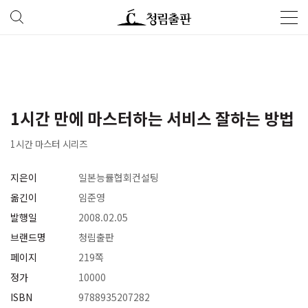
1시간 만에 마스터하는 서비스 잘하는 방법
1시간 마스터 시리즈
지은이
일본능률협회컨설팅
옮긴이
임준영
발행일
2008.02.05
브랜드명
청림출판
페이지
219쪽
정가
10000
ISBN
9788935207282