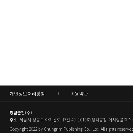
시하고자 정의와 상식에 기대지 말라
우리는 물 흐르듯 거침없이 자신의 의견을
누구나 자신의 삶을 돌아보는 순간이 찾아
없다. 굳이 복잡하게 표현하거나 외국어를
돌렸음을 절감했다. 20년에 가까운 세월
꾸밈은 있으나 뜻은 사라져버린 말을 안타
야 할 처지가 되었을 정도로 그는 완전하
마찬가지다. 당당하면서도 나설 때와 나서
바탕이 되어야 한다.
그러나 정약용은 실망하지 않았다. 후회와
_〈말은 뜻을 제대로 전달하면 족하다〉
해 육십 년 동안 쌓은 학문을 기꺼이 내려
曾子曰 以能問於不能 以多問於寡 有若
이미 인생의 바닥을 경험한 정약용이 두려
증자왈 이능문어불능 이다문어과 유약무
하기를 바랐기에 환갑에 이르러서 이제부
사람인 이상 누구에게나 부족한 면이 있고
개인정보처리방침
이용약관
못을 비난하는 데 열중하는 사람은 자신의
정약용이 《심경》과 함께 《소학》을 마지
다”가 말해주는 바와 같다. 다산이 말하는
활하기를 바랐다. 《소학》을 새롭게 풀어
청림출판(주)
의 오만한 근성이 아직도 제거되지 않았
주소
서울시 성동구 아차산로 17길 49, 1010호(생각공장 데시앙플렉스)
이다.
다. 오늘을 품고자 하는 자는 어제의 실수
Copyright 2022 by Chungrim Publishing Co., Ltd. All rights reserve
_〈누구나 지옥을 걷고 있으니 타인에게