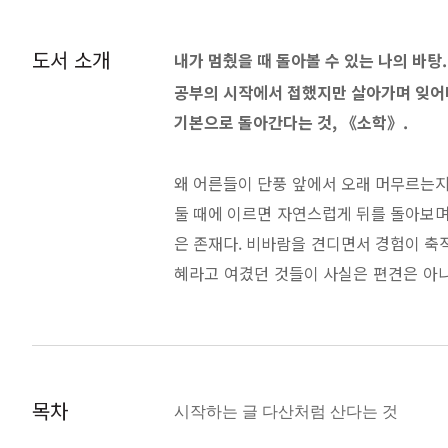
도서 소개
내가 멈췄을 때 돌아볼 수 있는 나의 바탕.
공부의 시작에서 접했지만 살아가며 잊어
기본으로 돌아간다는 것, 《소학》.
왜 어른들이 단풍 앞에서 오래 머무르는지
둘 때에 이르면 자연스럽게 뒤를 돌아보며
은 존재다. 비바람을 견디면서 경험이 축
혜라고 여겼던 것들이 사실은 편견은 아니
제자리걸음을 하고 있는 것은 아닐까?
지금 밟고 있는 곳이 인생의 정점임을 
것 같아서다. ‘고인 물’이니 ‘라떼는 
목차
시작하는 글 다산처럼 산다는 것
비게 된 것은 아닐까 하는 의심이 우울함