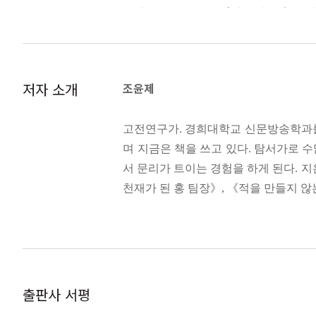
곳에 뿌리를 내린 다음 일상에서 실천할 
자체다. 이루고 싶은 경지가 있다면 하루
음을 몸으로 옮겨 행동으로 실천하는 것이
여 비범해졌을 때, 우리는 ‘위대하다’고 한
계고稽古) 이대사소以大事小 강자는 머리
_〈일상의 사소한 것들이 모두 나의 스
한 가지 소원이 있다면 한 사람을 정해 
철학은 존재와 인식에서 시작해 논리와 미
들려주는 것이 아니라 등으로 보여주는 것
저자 소개
조윤제
이치’를 배우는 것에서 시작해 배운 것들
凡內外 鷄初鳴 咸?漱 衣服 斂枕? 灑掃
사람의 귀로 들어간다/갈림길 앞에서는 주
범내외 계초명 함관수 의복 렴침점 쇄소
고전연구가. 경희대학교 신문방송학과를
그러나 모험을 마치고 돌아온 집에서 파
아침에 일어나 귀찮음을 떨치고 침대를 정
가언嘉言) 붕정만리鵬程萬里 감히 짐작할
며 지금은 책을 쓰고 있다. 탐서가로 
는 상징을 통해 학문의 흐름을 처음과 
쌓이면 스스로를 이기는 것은 습관이 된다
어른이라면 아이를 어른으로 이끌어줘야 한
서 문리가 트이는 경험을 하게 된다. 
《소학》을 꺼낸 것일까?
순화하고, 옳지 않은 것은 중단하고, 주
천재가 된 홍 팀장》, 《적을 만들지 않
함’이라는 가면을 쓴다/마음을 단단하게 
사람이 사회의 정의를 부르짖는다면 우스꽝
지 말라
어른답게 성장한다는 것,
서 증명되지 않으면 그 어떤 것도 인정받을
다산은 왜 처음을 되돌아봤는가?
_〈세상을 바꾸고 싶다면 책상부터 정리
선행善行) 일일청한一日淸閑 하루만이라
학문은 아래에서 높은 곳으로 거슬러 흐
“내 나이 예순, 한 갑자를 다시 만난 시
孔子於鄕黨 恂恂如也 似不能言者 其在
출판사 서평
텨야 나이테가 쌓인다/형제는 또다른 나
부터 빈틈없이 나를 닦고 실천하며 내게 
공자어향당 순순여야 사불능언자 기재종묘