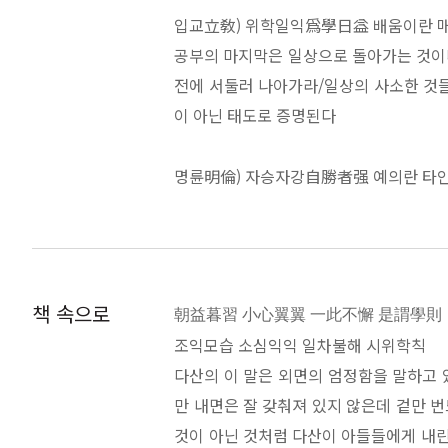
학문의 마지막에서 육십 년 내공을 비우고
입교立敎) 위학일익爲學日益 배움이란 매
공부의 마지막은 일상으로 돌아가는 것이다
다산이 처음 배운 어른의 기본,
전에 서둘러 나아가라/일상의 사소한 것들
그리고 정점에서 다시 찾은 책 《소학》
이 아닌 태도로 증명된다
“오랫동안 깊이 연구해 하나라도 얻어낸
명륜明倫) 자승자강自勝者强 예의란 타인
이 두 책에 침잠해 힘써 행하고자 한다.
세상을 바꾸고 싶다면 책상부터 정리하라
자신을 존중하는 이에게 목숨마저 바친다 
《소학小學》은 유학 입문자들을 위한 교재
라보는 존재다 /말이란 지나온 발자국에서
다. 조선 서당에서는 《동몽선습》과 《
고 변치 않는 우정은 더욱 희귀하다 /익숙
있다. 따라서 알려진 것과는 다르게 어린
책 속으로
朝益暮習 小心翼翼 一此不懈 是謂學則
등을 인용해 난이도가 만만찮게 상승하기
조익모습 소심익익 일차불해 시위학칙
경신敬身) 독립불개獨立不改 흔들리지 않
다산의 이 말은 외면의 엄정함을 말하고 
굳이 가득 채우려고 애쓰지 마라/스스로를
다산 정약용 또한 《소학》을 강조했다. 
만 내면은 잘 갖춰져 있지 않은데 겉만 
생각은 위험하다 /배움에 취한 자신에게 
부들의 필독서였다는 공통점이 있지만 그
것이 아닌 것처럼 다산이 아들들에게 내린
뒤돌아볼 때마다 어른이 된다/짐승은 이