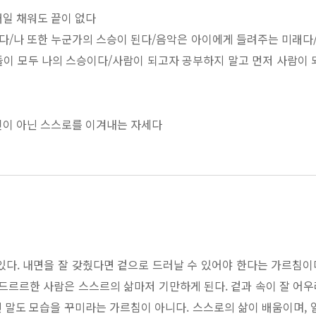
 새롭게 시작한 공부, 《소학》의 주요 구절 57가지를 가려 뽑아 오
일 채워도 끝이 없다
/나 또한 누군가의 스승이 된다/음악은 아이에게 들려주는 미래다/
이 모두 나의 스승이다/사람이 되고자 공부하지 말고 먼저 사람이 
 것이 있으면 기록하고자 했다. 이제 공부를 오롯이 실천할 수 있
이 아닌 스스로를 이겨내는 자세다
 《소학》으로 외면을 다스리고, 《심경》으로 내면을 다스린다면 현자
/가장 가까운 사이부터 진심을 다하라/용기란 삶의 비겁함마저 안아
/설득은 자기 자신부터 설득하는 데에서 시작된다 /사람은 누구나 
다. 주자의 제자 유자징이 여러 고전에서 일상을 살아가는 법과 사
 우러나와야 한다 /좋은 친구를 얻는 방법은 먼저 좋은 친구가 되는
명심보감》 다음으로 가르쳤다. 사서삼경에 들어가기 전에 입문 단계
한 사이일수록 예의가 필요하다/해야 할 일과 할 수 있는 일을 구분
이들을 대상으로 하는 쉬운 책만은 아니다. 후반부인 외편으로 들어
도 한다. 그래서 《소학》을 제대로 익히면 어지간한 명문은 섭렵했
는 마음은 단단한 몸가짐에서 나온다
있다. 내면을 잘 갖췄다면 겉으로 드러날 수 있어야 한다는 가르침이
 공경해야 자신을 이겨낼 수 있다/몸을 단단히 하고 싶다면 말부터
그는 자신의 말년에 모든 공부를 비우고 《소학》과 《심경》만을 남
번드르르한 사람은 스스르의 삶마저 기만하게 된다. 겉과 속이 잘 어우
홀리지 말고 배움 자체에 취하라/과거에 얽매인 비난이 아니라 미래
 지향은 정반대다. 《심경》이 유학의 가장 높은 경지에서 마음을
 말도 모습을 꾸미라는 가르침이 아니다. 스스로의 삶이 배움이며,
빨을 드러내며 공부하는 사람을 비웃는다/남들만큼 살기 위해 스스로