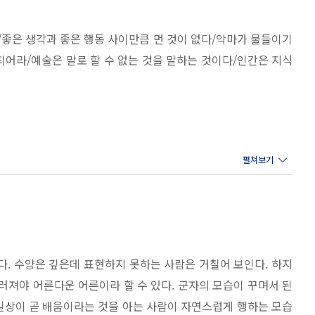
늘날의 감각에 맞게 풀었다.
좋은 생각과 좋은 행동 사이만큼 먼 것이 없다/악마가 물들이기
되어라/예술은 말로 할 수 없는 것을 말하는 것이다/인간은 지식
는 방법을 찾아보니 《소학》과 《심경》만이 특출하게 빼어났다.
의 길에 이르리라.” _다산 정약용의 《심경밀험》에서.
주는 것이다/살아간다는 것은 죽음보다 무겁고 무섭다 /사람은
매일 인생의 시험을 치른다 /친구란 같은 위치에서 같은 곳을 바
람을 대하는 태도, 그리고 자기 수양에 대한 구절들을 가려 뽑았
 것이다 /좋은 약은 거듭할수록 약효가 바래진다 /친구는 희귀하
를 마무리 지으며 기초와 심화를 잇는 역할을 수행했다고 할 수
해야 어른이 된다
가면 《논어》, 《맹자》, 《회남자》, 《사기》, 《춘추좌전》
다고 여겼다.
다. 수양은 깊은데 표현하지 못하는 사람은 거칠어 보인다. 하지
 단단히 단속하라/생각하지 않는 공부는 쓸모없고 공부하지 않는
겼다. 두 책은 사서삼경에서 좋은 구절을 선별한 결과이며, 사대
러져야 어른다운 어른이라 할 수 있다. 군자의 모습이 꾸며서 된
를 위한 비판을 하라/말은 뜻을 제대로 전달하면 족하다/인간은
 들여다보는 심오한 구절들을 정리했다면 《소학》은 가장 낮은
 일상이 곧 배움이라는 것을 아는 사람이 자연스럽게 행하는 모습
를 포기하지 말라