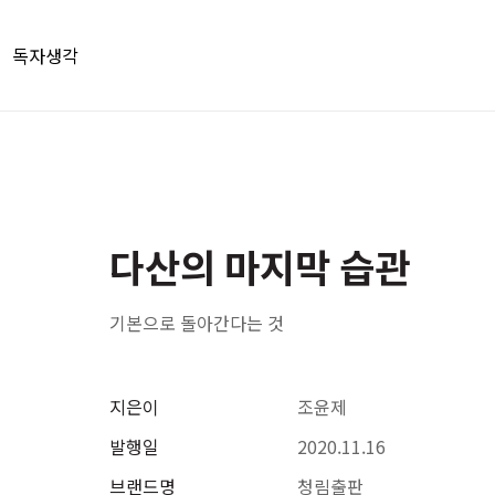
독자생각
다산의 마지막 습관
기본으로 돌아간다는 것
지은이
조윤제
발행일
2020.11.16
브랜드명
청림출판