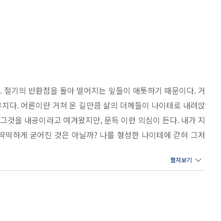
. 절기의 반환점을 돌아 떨어지는 잎들이 애틋하기 때문이다. 거
무치다. 어른이란 거쳐 온 길만큼 삶의 더께들이 나이테로 내려앉
그것을 내공이라고 여겨왔지만, 문득 이런 의심이 든다. 내가 지
딱딱하게 굳어진 것은 아닐까? 나를 형성한 나이테에 갇혀 그저
이 되어버린 일상들을 반복하면서 서서히 인생의 하강곡선을 그릴
산의 마지막 습관: 기본으로 돌아간다는 것》은 내가 굳어지고 텅
《다산의 마지막 공부》와 《천년의 내공》의 저자 조윤제가 다산이