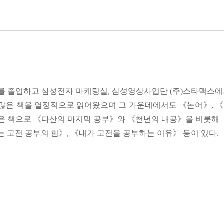
수 있는 수양과 상대방을 대할 때의 몸가짐을 강조한다. 《심경》과
하루의 충실함이 바탕이 되어야 한다. 이런 모습이 누적되고 쌓이면 
다.
다.
를 숙여 자신의 정수리를 보여준다
승이다〉 중에서
그와 나란히 서라/지금 아이가 보는 것이 평생의 기억으로 새겨진다/
학을 거쳐 윤리, 즉 실천으로 귀결된다. 다산이 공부의 마지막에서
이다/누구나 지옥을 걷고 있으니 타인에게 관대하라/가장 빠른 지름
을 회의하는 것으로 깊어지며, 살아가며 잊어왔던 처음의 가르침으로
室堂及庭 布席 各從其事
저하지도, 서두르지도 말라/유산은 물려주는 것이 아니라 찾도록 돕
실당급정 포석 각종기사
 졸업하고 삼성전자 마케팅실, 삼성영상사업단 (주)스타맥스에
랑새를 찾았다는 동화처럼 마지막 경지에서 처음과 마주한다는 이야기
리한다. 사소한 일이지만 나는 하루의 시작부터 이겨냈다. 첫 번째
 수 없는 말의 내공을 갖춘다
수많은 책을 열정적으로 읽어왔으며 그 가운데에서도 《논어》, 《맹
끝의 순환으로 정리하기에는 정약용이 자신의 묘지명에 적어내린 고백
. 사소한 지점부터 차근차근 돌아보며 해법을 찾아나간다면 고난을 
다/예술은 지식이 놓친 ‘사람의 마음’을 전해준다/남의 인격을 평
지은 책으로 《다산의 마지막 공부》와 《천년의 내공》을 비롯해 
어진 일상에 최선을 다하는 것이다. 공자가 말했듯이 그 어떤 높은 이
는 고전 공부의 힘》, 《내가 고전을 공
부하는 이유》 등이 있다.
지켜내려면 흔들리는 마음을 인정해야 한다/명문가는 백 년에 걸쳐 
스러워 보일 뿐이다. 아무리 높은 이상도 그 시작은 현실에 발을 
 수 없다.
하라〉 중에서
도 다산처럼 살아본다는 것
른다/느리기에 방향이 확실하고 무겁기에 발자국이 깊다/스스로에게
간을 견뎠다. 나의 삶은 모두 그르침에 대한 뉘우침으로 지낸 세월이었
宗廟朝庭 便便言 唯謹爾 朝 下大夫言 侃侃如也 與上大夫言 誾誾
이니 우애란 말도 새삼스럽다/누구나 누군가의 귀한 아들이고 딸이다
주어진 삶을 다시 나아가고자 한다.” _다산 정약용의 《자찬묘지명》
조정 변변언 유근이 조 하대부언 간간여야 여상대부언 은은여야