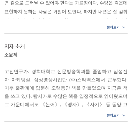
면 겉으로 드러날 수 있어야 한다는 가르침이다. 수양은 깊은데
는 이에게 목숨마저 바친다 /설득은 자기 자신부터 설득하는 데
늘날의 감각에 맞게 풀었다.
표현하지 못하는 사람은 거칠어 보인다. 하지만 내면은 잘 갖춰
에서 시작된다 /사람은 누구나 매일 인생의 시험을 치른다 /친
져 있지 않은데 겉만 번드르르한 사람은 스스르의 삶마저 기만
구란 같은 위치에서 같은 곳을 바라보는 존재다 /말이란 지나온
다산이 처음 배운 어른의 기본,
하게 된다. 겉과 속이 잘 어우러져야 어른다운 어른이라 할 수
발자국에서 우러나와야 한다 /좋은 친구를 얻는 방법은 먼저 좋
그리고 정점에서 다시 찾은 책 《소학》
있다. 군자의 모습이 꾸며서 된 것이 아닌 것처럼 다산이 아들들
은 친구가 되는 것이다 /좋은 약은 거듭할수록 약효가 바래진다
저자 소개
에게 내린 말도 모습을 꾸미라는 가르침이 아니다. 스스로의 삶
/친구는 희귀하고 변치 않는 우정은 더욱 희귀하다 /익숙한 사
“오랫동안 깊이 연구해 하나라도 얻어낸 것이 있으면 기록하고
조윤제
이 배움이며, 일상이 곧 배움이라는 것을 아는 사람이 자연스럽
이일수록 예의가 필요하다/해야 할 일과 할 수 있는 일을 구분해
자 했다. 이제 공부를 오롯이 실천할 수 있는 방법을 찾아보니
게 행하는 모습 자체다. 이루고 싶은 경지가 있다면 하루하루의
야 어른이 된다
《소학》과 《심경》만이 특출하게 빼어났다. 이 두 책에 침잠
고전연구가. 경희대학교 신문방송학과를 졸업하고 삼성전
충실함이 바탕이 되어야 한다. 이런 모습이 누적되고 쌓이면 감
해 힘써 행하고자 한다. 《소학》으로 외면을 다스리고, 《심
자 마케팅실, 삼성영상사업단 (주)스타맥스에서 근무했다.
히 상상하기 어려운 결과를 만들 수 있다. 평범한 일상들이 쌓여
경신敬身) 독립불개獨立不改 흔들리지 않는 마음은 단단한 몸
경》으로 내면을 다스린다면 현자의 길에 이르리라.” _다산 정
이후 출판계에 입문해 오랫동안 책을 만들었으며 지금은 책
비범해졌을 때, 우리는 ‘위대하다’고 한다.
가짐에서 나온다
약용의 《심경밀험》에서.
을 쓰고 있다. 탐서가로 수많은 책을 열정적으로 읽어왔으며
_〈일상의 사소한 것들이 모두 나의 스승이다〉 중에서
굳이 가득 채우려고 애쓰지 마라/스스로를 공경해야 자신을 이
그 가운데에서도 《논어》, 《맹자》, 《사기》 등 동양 고
겨낼 수 있다/몸을 단단히 하고 싶다면 말부터 단단히 단속하
《소학小學》은 유학 입문자들을 위한 교재다. 주자의 제자 유
전 100여 종을 원전으로 읽으면서 문리가 트이는 경험을 하
凡內外 鷄初鳴 咸?漱 衣服 斂枕? 灑掃室堂及庭 布席 各從其
라/생각하지 않는 공부는 쓸모없고 공부하지 않는 생각은 위험
자징이 여러 고전에서 일상을 살아가는 법과 사람을 대하는 태
게 된다. 지은 책으로 《다산의 마지막 공부》와 《천년의
事
하다 /배움에 취한 자신에게 홀리지 말고 배움 자체에 취하라/
도, 그리고 자기 수양에 대한 구절들을 가려 뽑았다. 조선 서당
내공》을 비롯해 《말공부》, 《우아한 승부사》, 《이천 년