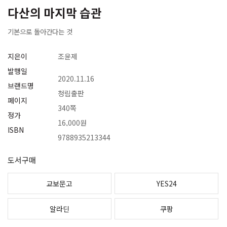
다산의 마지막 습관
기본으로 돌아간다는 것
지은이
조윤제
발행일
2020.11.16
브랜드명
청림출판
페이지
340쪽
정가
16,000원
ISBN
9788935213344
도서구매
교보문고
YES24
알라딘
쿠팡