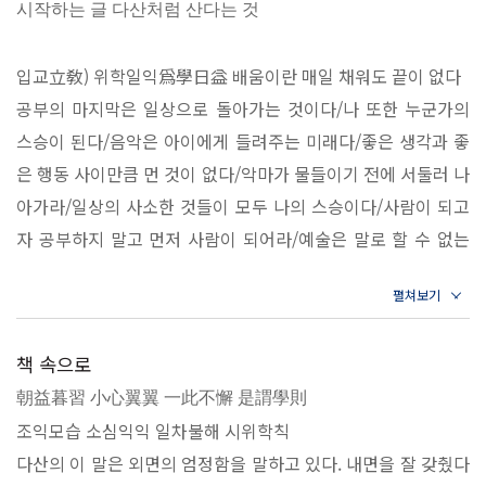
시작하는 글 다산처럼 산다는 것
이 든다. 내가 지혜라고 여겼던 것들이 사실은 편견은 아니었을
까? 세월에 단련되어 단단해진 것이 아니라, 세월에 길들여져
입교立敎) 위학일익爲學日益 배움이란 매일 채워도 끝이 없다
딱딱하게 굳어진 것은 아닐까? 나를 형성한 나이테에 갇혀 그저
공부의 마지막은 일상으로 돌아가는 것이다/나 또한 누군가의
제자리걸음을 하고 있는 것은 아닐까?
스승이 된다/음악은 아이에게 들려주는 미래다/좋은 생각과 좋
은 행동 사이만큼 먼 것이 없다/악마가 물들이기 전에 서둘러 나
지금 밟고 있는 곳이 인생의 정점임을 깨달았을 때, 우리는 성취
아가라/일상의 사소한 것들이 모두 나의 스승이다/사람이 되고
감보다는 불안감을 느낀다. 익숙해서 습관이 되어버린 일상들을
자 공부하지 말고 먼저 사람이 되어라/예술은 말로 할 수 없는
반복하면서 서서히 인생의 하강곡선을 그릴 것 같아서다. ‘고인
것을 말하는 것이다/인간은 지식이 아닌 태도로 증명된다
물’이니 ‘라떼는 말이다’라는 유행어에는 이러한 정체감에 대한
두려움이 깔려 있다.《다산의 마지막 습관: 기본으로 돌아간다
명륜明倫) 자승자강自勝者强 예의란 타인이 아닌 스스로를 이
는 것》은 내가 굳어지고 텅 비게 된 것은 아닐까 하는 의심이
책 속으로
겨내는 자세다
우울함으로 번질 때 펼쳐보고 기댈 수 있도록 마련한 오래된 조
朝益暮習 小心翼翼 一此不懈 是謂學則
세상을 바꾸고 싶다면 책상부터 정리하라/가장 가까운 사이부
언이다. 《다산의 마지막 공부》와 《천년의 내공》의 저자 조
조익모습 소심익익 일차불해 시위학칙
터 진심을 다하라/용기란 삶의 비겁함마저 안아주는 것이다/살
윤제가 다산이 학문의 마지막에서 육십 년 내공을 비우고 새롭
다산의 이 말은 외면의 엄정함을 말하고 있다. 내면을 잘 갖췄다
아간다는 것은 죽음보다 무겁고 무섭다 /사람은 자신을 존중하
게 시작한 공부, 《소학》의 주요 구절 57가지를 가려 뽑아 오