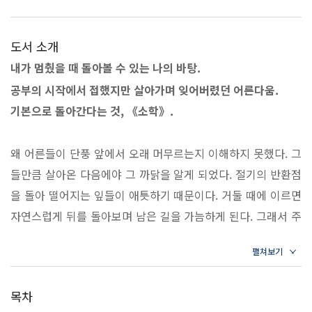
도서 소개
내가 멈췄을 때 돌아볼 수 있는 나의 바탕.
공부의 시작에서 접했지만 살아가며 잊어버렸던 어른다움.
기본으로 돌아간다는 것, 《소학》.
왜 어른들이 단풍 앞에서 오래 머무르는지 이해하지 못했다. 그
들만큼 살아온 다음에야 그 까닭을 알게 되었다. 절기의 반환점
을 돌아 떨어지는 잎들이 애틋하기 때문이다. 거둘 때에 이르면
자연스럽게 뒤를 돌아보며 남은 길을 가늠하게 된다. 그래서 주
변의 모든 것이 새삼스럽고 사무치다. 어른이란 거쳐 온 길만큼
삶의 더께들이 나이테로 내려앉은 존재다. 비바람을 견디면서
경험이 축적되고 만사에 익숙해지면서 특별했던 사건들이 어지
목차
간한 일이 된다. 그것을 내공이라고 여겨왔지만, 문득 이런 의심