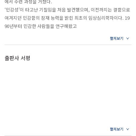
에서 수련 과정을 거쳤다.
‘민감성’이 타고난 기질임을 처음 발견했으며, 이전까지는 결함으로
여겨지던 민감함의 잠재 능력을 밝힌 최초의 임상심리학자이다. 19
90년부터 민감한 사람들을 연구해왔고
학계를 대표하는 학술지에 민감성을 주제로 한 다수의 연구 논문을
발표했다. 남편인 아서 아론 박사와 함께 친밀한 관계와 사랑에 관한
심리학 연구를 이끄는 대표 연구자이기도 하다.
출판사 서평
민감성을 연구하는 재단을 설립하여 민감한 사람을 위한 웹사이트
를 운영하고 있다.
저서인 『타인보다 더 민감한 사람』은 전 세계에 30개 언어로 번역
되어 100만 부 이상 판매된 베스트셀러이다. 그 밖에도 『까다롭고
예민한 내 아이, 어떻게 키울까?』,
『타인보다 민감한 사람의 사랑』, 『섬세한 사람에게 해주는 상담
실 안 이야기』, 『사랑받을 권리』 등을 썼다.