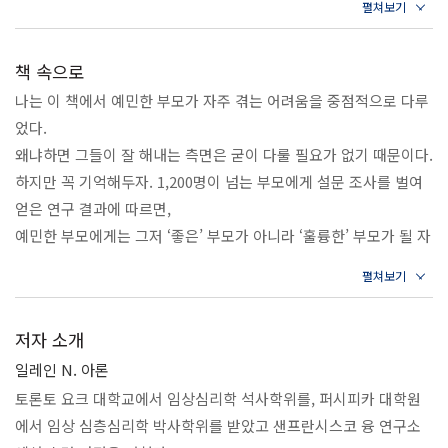
고 좋은 육아 환경을 만들 수 있다면 누구보다 육아의 기쁨을 만끽할
육아 스트레스로 번아웃이 찾아올 때
수 있기 때문이다. 『예민한 부모를 위한 심리 수업』에서는 부모가
예민한 부모도 애착 육아를 할 수 있을까?
책 속으로
되면 마주해야 할 대인관계의 문제, 더 나아가 부부 관계의 갈등 대
나는 이 책에서 예민한 부모가 자주 겪는 어려움을 중점적으로 다루
처까지 미리 알아두면 좋을 모든 것들을 한 권에 담았다.
었다.
물론 육아가 힘들지 않은 사람은 거의 없을 것이다. 하지만 저자는
왜냐하면 그들이 잘 해내는 측면은 굳이 다룰 필요가 없기 때문이다.
일반적인 사람과 예민한 부모의 육아 경험은 분명 다르다고 말한다.
하지만 꼭 기억해두자. 1,200명이 넘는 부모에게 설문 조사를 벌여
그들은 육아의 모든 순간에 남들보다 더 많이 울고,
얻은 연구 결과에 따르면,
웃고, 힘들어하고, 행복해한다. ‘내가 너무 예민한 건 아닐까?’ ‘나는
예민한 부모에게는 그저 ‘좋은’ 부모가 아니라 ‘훌륭한’ 부모가 될 자
좋은 부모일까?’ ‘잘 하고 있는 게 맞나?’ 매 순간 고민하고 자신을
질이 있었다. 그들은 다른 부모보다 아이의 감정에 반응하고 동조하
의심하는 예민한 부모에게 이 책은 답해줄 것이다.
는 경험이 많았고,
당신에겐 훌륭한 부모가 될 자질이 있다고.
그 차이는 통계적으로 유의미했다. 이러한 특성은 우리 연구에서 가
저자 소개
장 두드러지게 나타난 요소 중 하나였다. 왜냐하면 예민한 부모는 동
일레인 N. 아론
조를 통해 아이가 처한 상황을 깊이 이해하고,
아이를 위한 결정을 내릴 때 유용한 정보를 얻기 때문이다.
토론토 요크 대학교에서 임상심리학 석사학위를, 퍼시피카 대학원
--- p. 7 「서문」 중에서
에서 임상 심층심리학 박사학위를 받았고 샌프란시스코 융 연구소