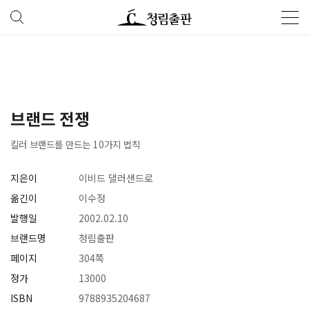
브랜드 전쟁
킬러 브랜드를 만드는 10가지 법칙
지은이
이비드 댈러샌드로
옮긴이
이수정
발행일
2002.02.10
브랜드명
청림출판
페이지
304쪽
정가
13000
ISBN
9788935204687