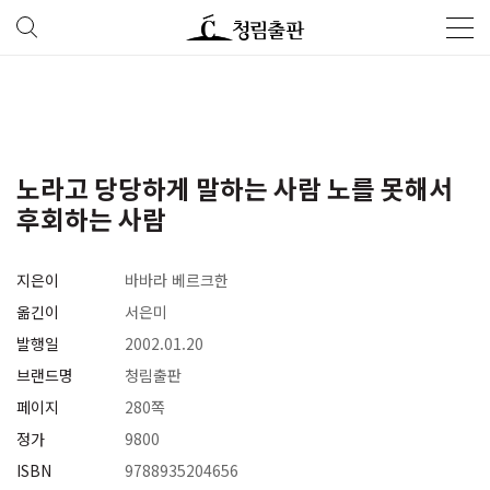
노라고 당당하게 말하는 사람 노를 못해서
후회하는 사람
지은이
바바라 베르크한
옮긴이
서은미
발행일
2002.01.20
브랜드명
청림출판
페이지
280쪽
정가
9800
ISBN
9788935204656