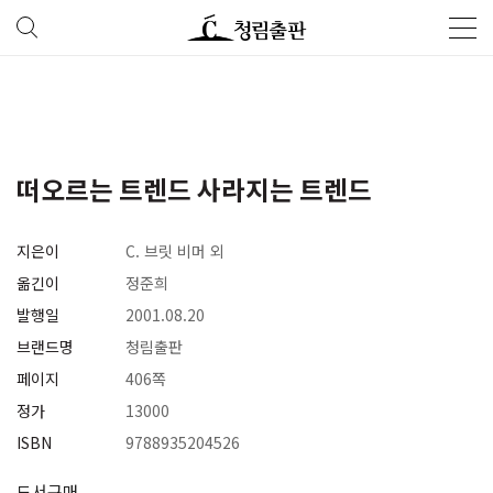
떠오르는 트렌드 사라지는 트렌드
지은이
C. 브릿 비머 외
옮긴이
정준희
발행일
2001.08.20
브랜드명
청림출판
페이지
406쪽
정가
13000
ISBN
9788935204526
도서구매