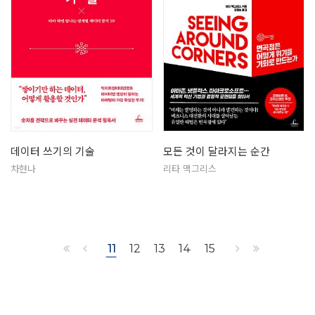
데이터 쓰기의 기술
모든 것이 달라지는 순간
차현나
리타 맥그리스
11
12
13
14
15