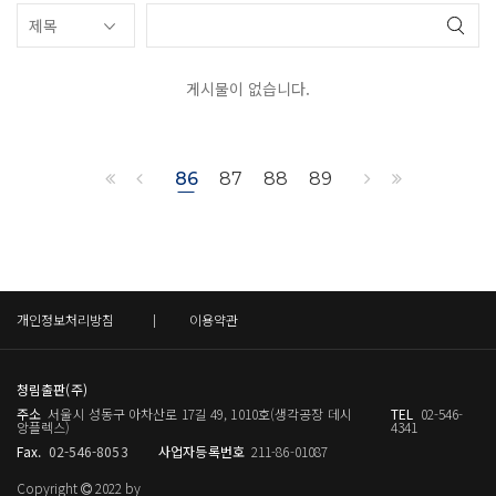
게시물이 없습니다.
86
87
88
89
개인정보처리방침
이용약관
청림출판(주)
주소
서울시 성동구 아차산로 17길 49, 1010호(생각공장 데시
TEL
02-546-
앙플렉스)
4341
Fax.
02-546-8053
사업자등록번호
211-86-01087
Copyright
2022 by