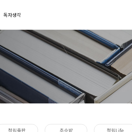
독자생각
청림출판
추수밭
청림Life