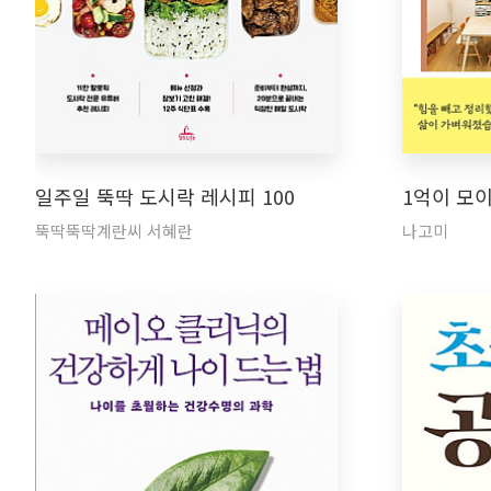
일주일 뚝딱 도시락 레시피 100
1억이 모
뚝딱뚝딱계란씨 서혜란
나고미