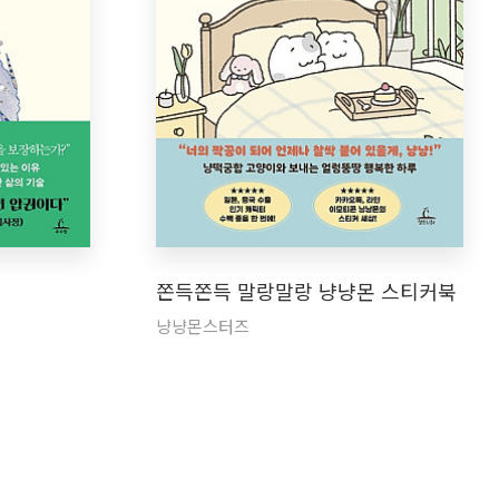
쫀득쫀득 말랑말랑 냥냥몬 스티커북
냥냥몬스터즈