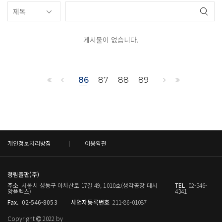
게시물이 없습니다.
86
87
88
89
개인정보처리방침
이용약관
청림출판(주)
주소
서울시 성동구 아차산로 17길 49, 1010호(생각공장 데시
TEL
02-546-
앙플렉스)
4341
Fax.
02-546-8053
사업자등록번호
211-86-01087
Copyright
2022 by