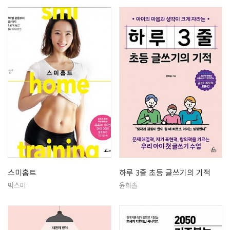
스미홈트
하루 3줄 초등 글쓰기의 기적
박스미
윤희솔