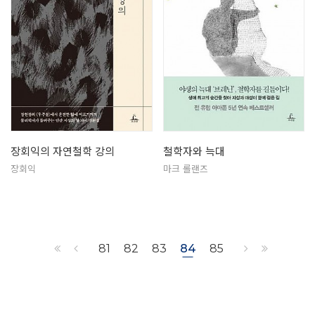
장회익의 자연철학 강의
철학자와 늑대
장회익
마크 롤랜즈
81
82
83
84
85