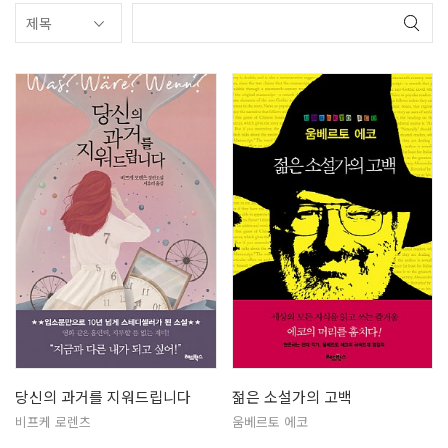
당신의 과거를 지워드립니다
젊은 소설가의 고백
비프케 로렌츠
움베르토 에코