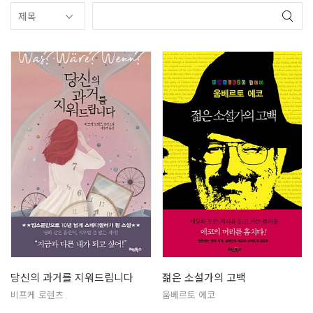
당신의 과거를 지워드립니다
젊은 소설가의 고백
비프케 로렌츠
움베르토 에코