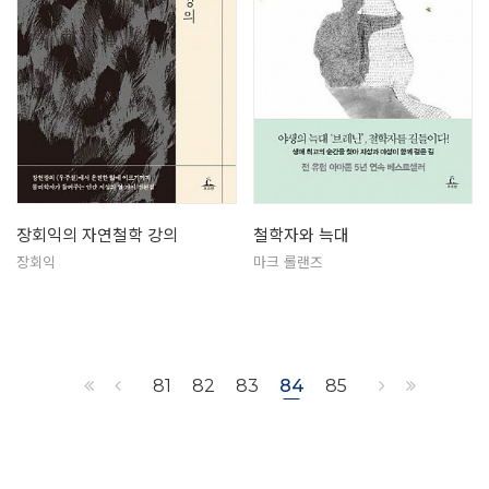
장회익의 자연철학 강의
철학자와 늑대
장회익
마크 롤랜즈
81
82
83
84
85