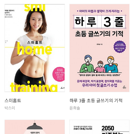
스미홈트
하루 3줄 초등 글쓰기의 기적
박스미
윤희솔