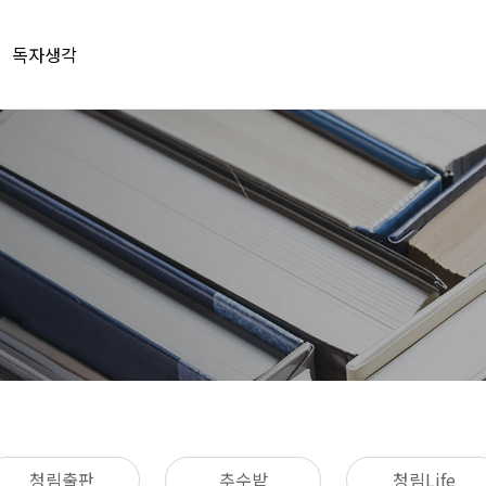
독자생각
청림출판
추수밭
청림Life