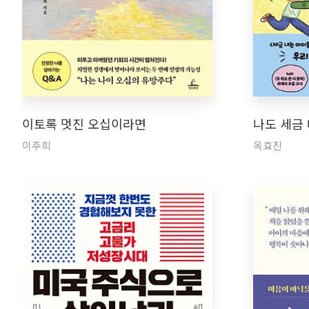
이토록 멋진 오십이라면
나도 세금 
이주희
옥효진