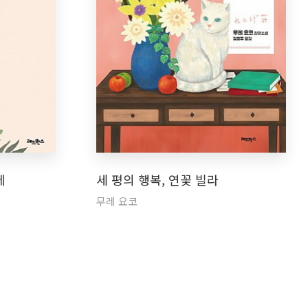
데
세 평의 행복, 연꽃 빌라
무레 요코