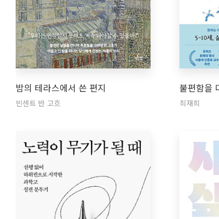
밤의 테라스에서 쓴 편지
불편함을 
빈센트 반 고흐
최재희