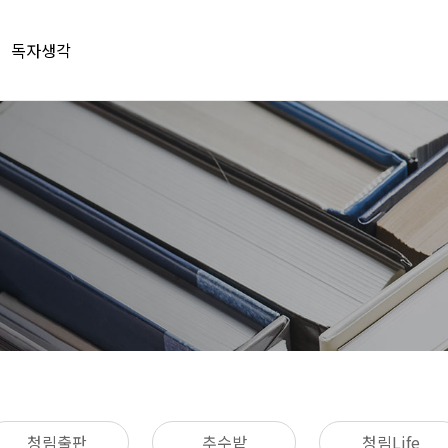
독자생각
청림출판
추수밭
청림Life