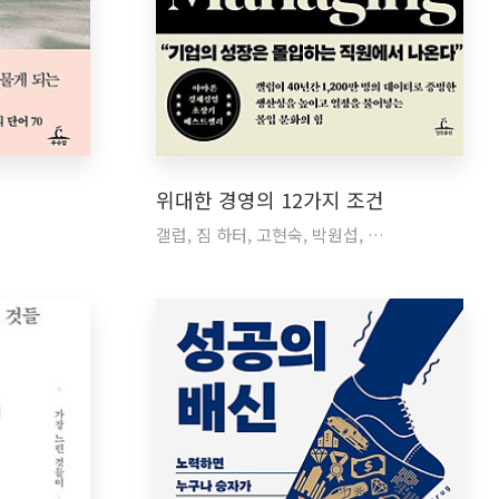
위대한 경영의 12가지 조건
갤럽, 짐 하터, 고현숙, 박원섭, …