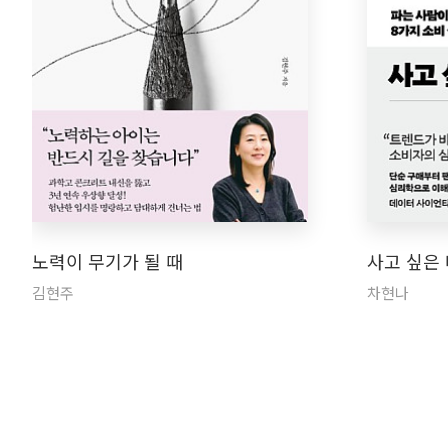
노력이 무기가 될 때
사고 싶은
김현주
차현나