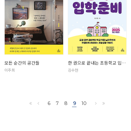
모든 순간의 공간들
한 권으로 끝내는 초등학교 입학준비
이주희
김수현
6
7
8
9
10