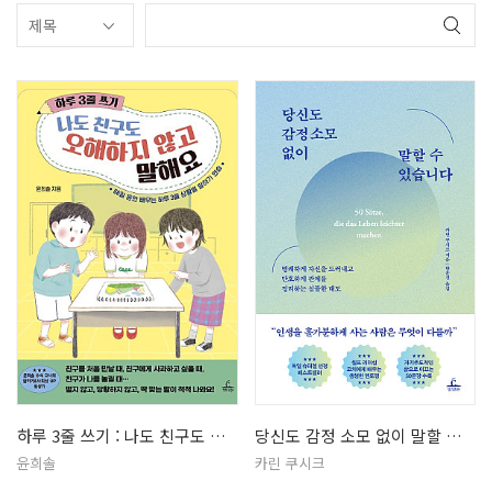
하루 3줄 쓰기 : 나도 친구도 오해…
당신도 감정 소모 없이 말할 수 있습…
윤희솔
카린 쿠시크