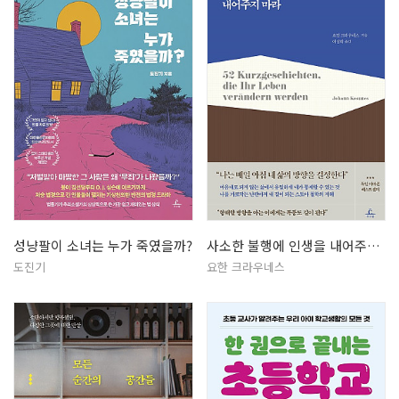
성냥팔이 소녀는 누가 죽였을까?
사소한 불행에 인생을 내어주지 마라
도진기
요한 크라우네스