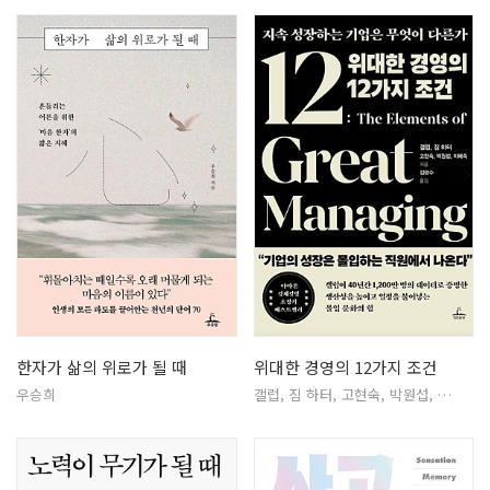
한자가 삶의 위로가 될 때
위대한 경영의 12가지 조건
우승희
갤럽, 짐 하터, 고현숙, 박원섭, …