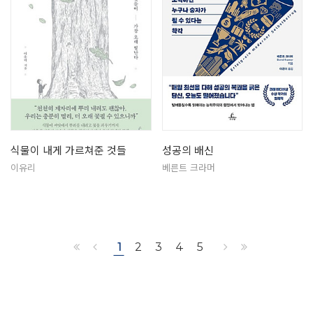
식물이 내게 가르쳐준 것들
성공의 배신
이유리
베른트 크라머
1
2
3
4
5