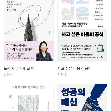
노력이 무기가 될 때
사고 싶은 마음의 공식
김현주
차현나