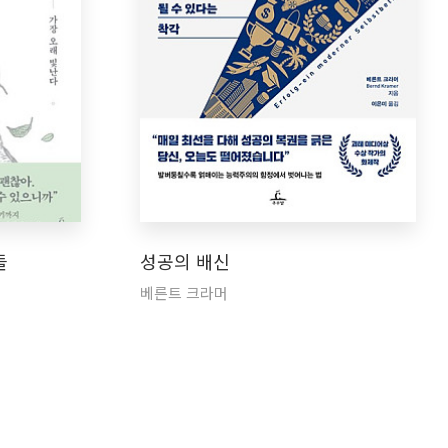
들
성공의 배신
베른트 크라머