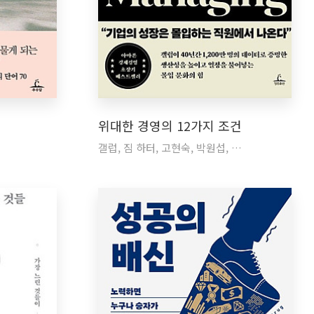
위대한 경영의 12가지 조건
갤럽, 짐 하터, 고현숙, 박원섭, …