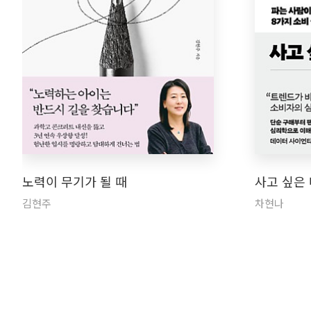
노력이 무기가 될 때
사고 싶은
김현주
차현나