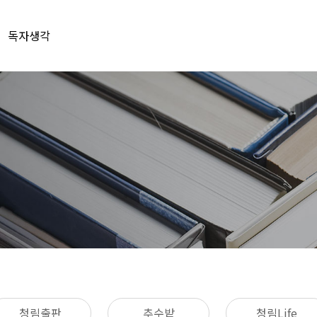
독자생각
청림출판
추수밭
청림Life