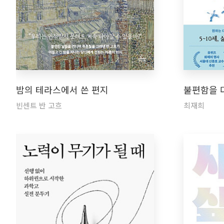
밤의 테라스에서 쓴 편지
불편함을 
빈센트 반 고흐
최재희