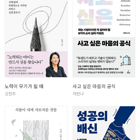
노력이 무기가 될 때
사고 싶은 마음의 공식
김현주
차현나