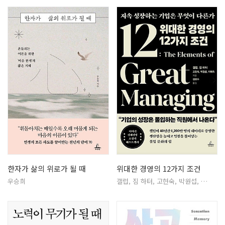
한자가 삶의 위로가 될 때
위대한 경영의 12가지 조건
우승희
갤럽, 짐 하터, 고현숙, 박원섭, …