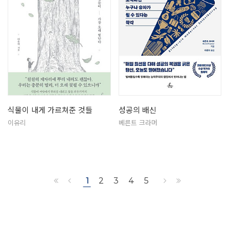
식물이 내게 가르쳐준 것들
성공의 배신
이유리
베른트 크라머
1
2
3
4
5