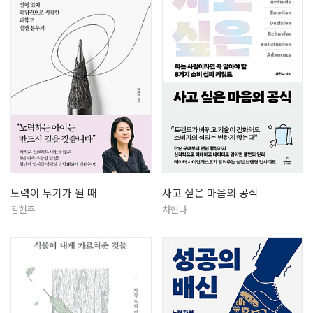
노력이 무기가 될 때
사고 싶은 마음의 공식
김현주
차현나