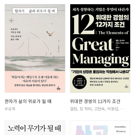
한자가 삶의 위로가 될 때
위대한 경영의 12가지 조건
우승희
갤럽, 짐 하터, 고현숙, 박원섭, …