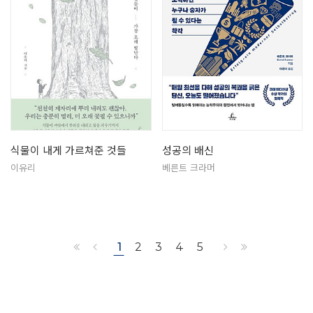
식물이 내게 가르쳐준 것들
성공의 배신
이유리
베른트 크라머
1
2
3
4
5