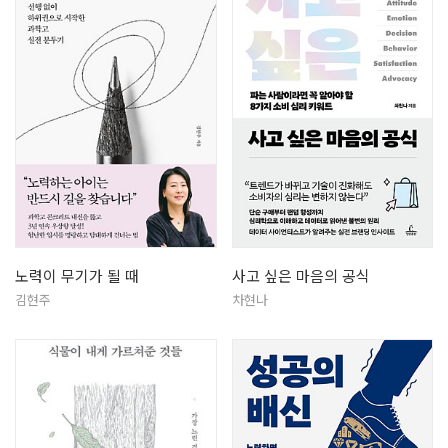
노력이 무기가 될 때
사고 싶은 마음의 공식
김현주
차현나