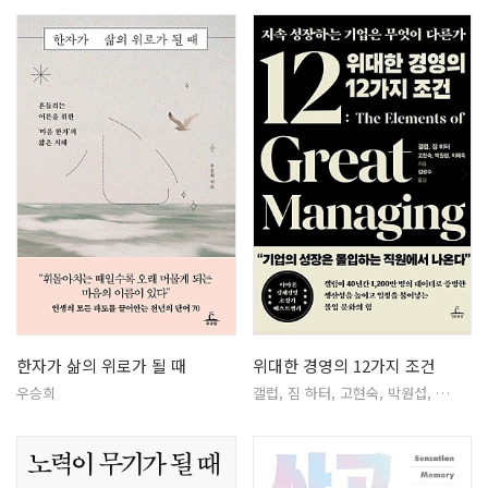
한자가 삶의 위로가 될 때
위대한 경영의 12가지 조건
우승희
갤럽, 짐 하터, 고현숙, 박원섭, …