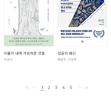
식물이 내게 가르쳐준 것들
성공의 배신
이유리
베른트 크라머
1
2
3
4
5