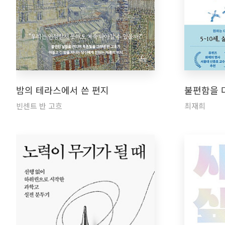
밤의 테라스에서 쓴 편지
불편함을 
빈센트 반 고흐
최재희