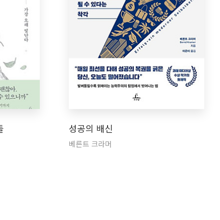
들
성공의 배신
베른트 크라머