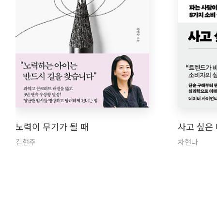
노력이 무기가 될 때
사고 싶은
김현주
차현나