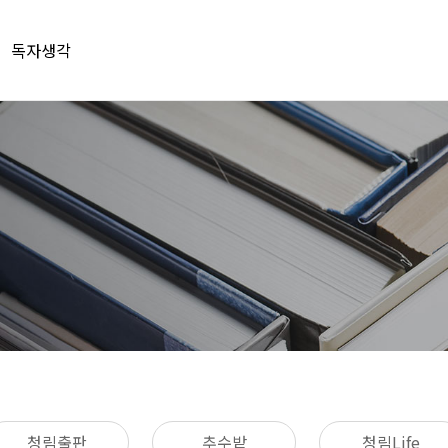
독자생각
청림출판
추수밭
청림Life