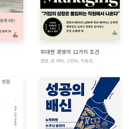
위대한 경영의 12가지 조건
갤럽, 짐 하터, 고현숙, 박원섭, …