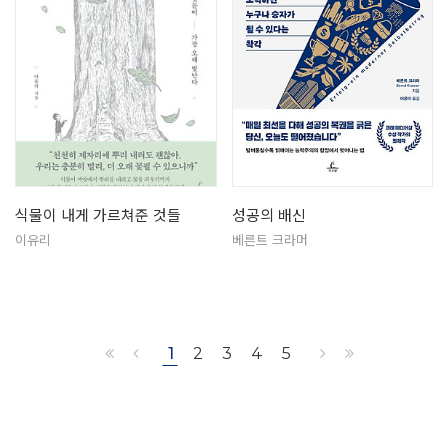
식물이 내게 가르쳐준 것들
성공의 배신
이유리
베른트 크라머
1
2
3
4
5