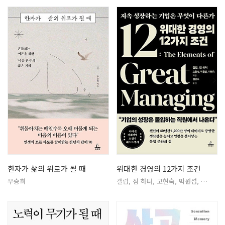
한자가 삶의 위로가 될 때
위대한 경영의 12가지 조건
우승희
갤럽, 짐 하터, 고현숙, 박원섭, …