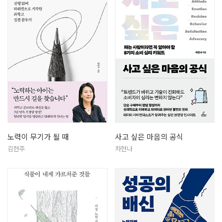
노력이 무기가 될 때
사고 싶은 마음의 공식
김현주
차현나