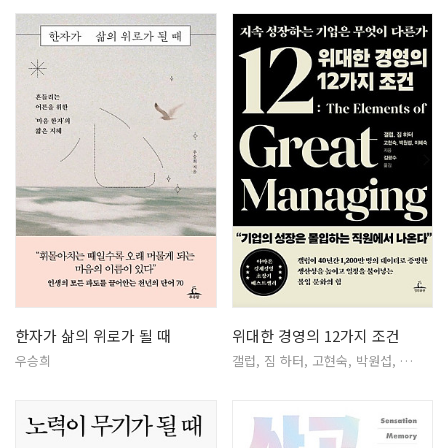
한자가 삶의 위로가 될 때
위대한 경영의 12가지 조건
우승희
갤럽, 짐 하터, 고현숙, 박원섭, …