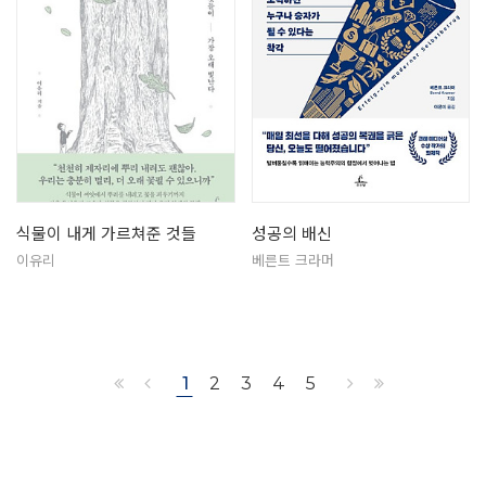
식물이 내게 가르쳐준 것들
성공의 배신
이유리
베른트 크라머
1
2
3
4
5