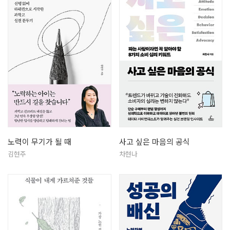
노력이 무기가 될 때
사고 싶은 마음의 공식
김현주
차현나