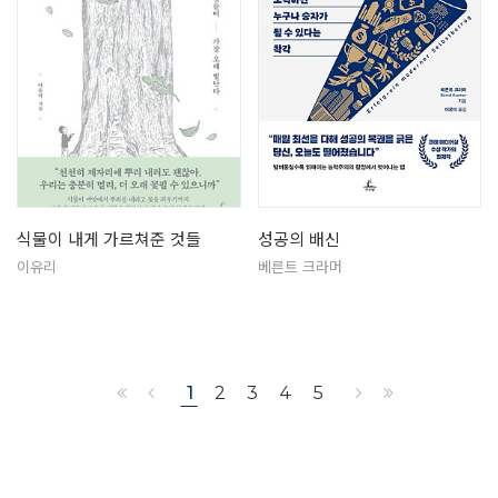
식물이 내게 가르쳐준 것들
성공의 배신
이유리
베른트 크라머
1
2
3
4
5