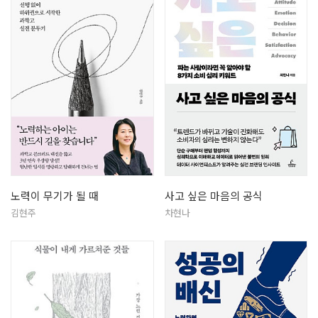
노력이 무기가 될 때
사고 싶은 마음의 공식
김현주
차현나