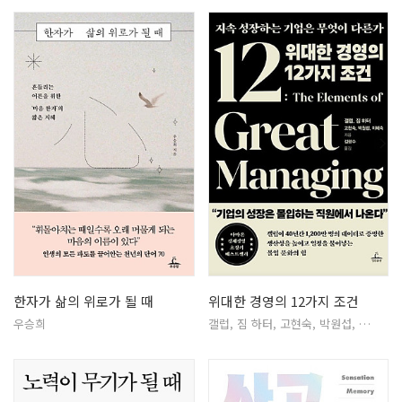
한자가 삶의 위로가 될 때
위대한 경영의 12가지 조건
우승희
갤럽, 짐 하터, 고현숙, 박원섭, …