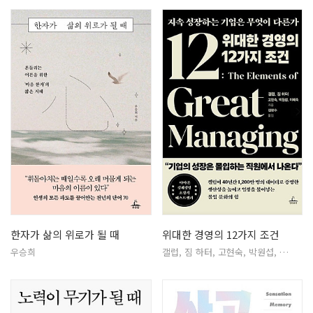
한자가 삶의 위로가 될 때
위대한 경영의 12가지 조건
우승희
갤럽, 짐 하터, 고현숙, 박원섭, …