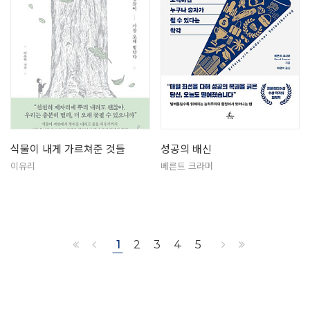
식물이 내게 가르쳐준 것들
성공의 배신
이유리
베른트 크라머
1
2
3
4
5