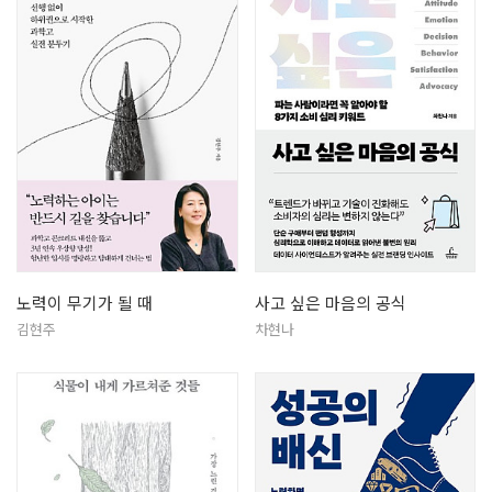
노력이 무기가 될 때
사고 싶은 마음의 공식
김현주
차현나