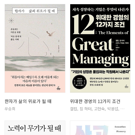
한자가 삶의 위로가 될 때
위대한 경영의 12가지 조건
우승희
갤럽, 짐 하터, 고현숙, 박원섭, …