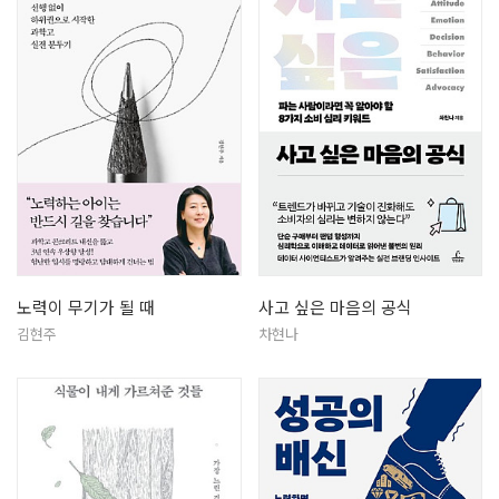
노력이 무기가 될 때
사고 싶은 마음의 공식
김현주
차현나