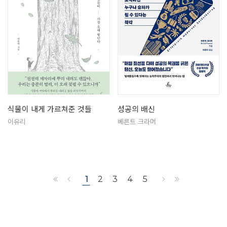
식물이 내게 가르쳐준 것들
성공의 배신
이유리
베른트 크라머
1
2
3
4
5