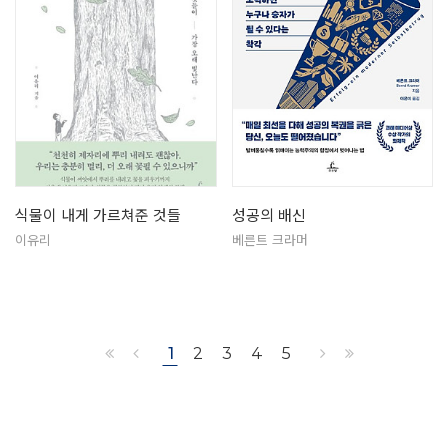
식물이 내게 가르쳐준 것들
성공의 배신
이유리
베른트 크라머
1
2
3
4
5