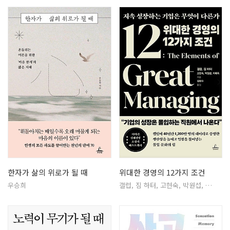
한자가 삶의 위로가 될 때
위대한 경영의 12가지 조건
우승희
갤럽, 짐 하터, 고현숙, 박원섭, …