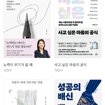
노력이 무기가 될 때
사고 싶은 마음의 공식
김현주
차현나