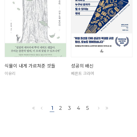
식물이 내게 가르쳐준 것들
성공의 배신
이유리
베른트 크라머
1
2
3
4
5