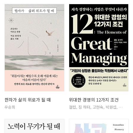
한자가 삶의 위로가 될 때
위대한 경영의 12가지 조건
우승희
갤럽, 짐 하터, 고현숙, 박원섭, …