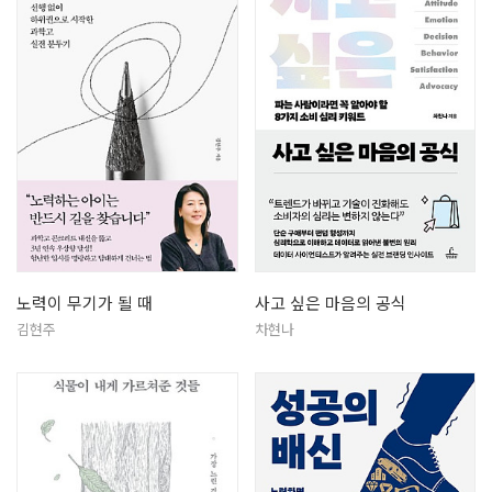
노력이 무기가 될 때
사고 싶은 마음의 공식
김현주
차현나