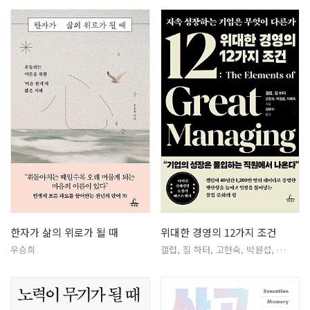
한자가 삶의 위로가 될 때
위대한 경영의 12가지 조건
우승희
갤럽, 짐 하터, 고현숙, 박원섭, …