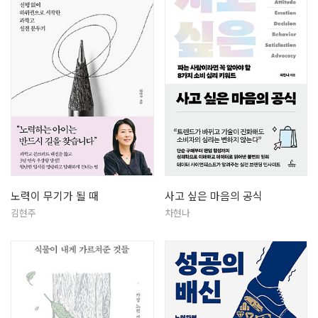
노력이 무기가 될 때
사고 싶은 마음의 공식
김현주
차현나