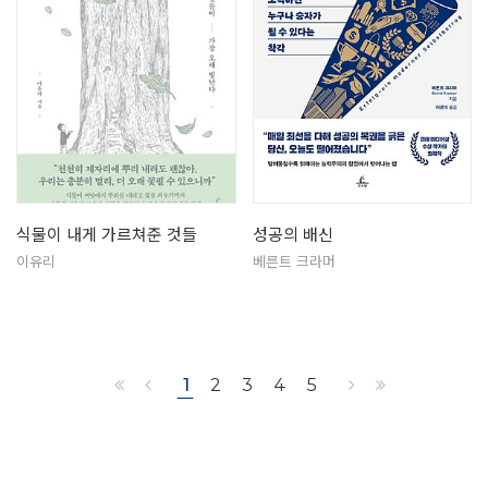
식물이 내게 가르쳐준 것들
성공의 배신
이유리
베른트 크라머
1
2
3
4
5