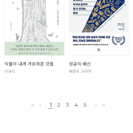
식물이 내게 가르쳐준 것들
성공의 배신
이유리
베른트 크라머
1
2
3
4
5