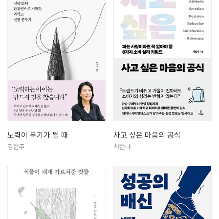
노력이 무기가 될 때
사고 싶은 마음의 공식
김현주
차현나