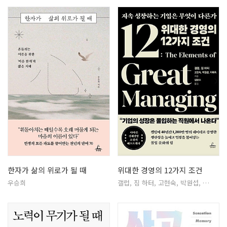
한자가 삶의 위로가 될 때
위대한 경영의 12가지 조건
우승희
갤럽, 짐 하터, 고현숙, 박원섭, …