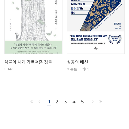
식물이 내게 가르쳐준 것들
성공의 배신
이유리
베른트 크라머
1
2
3
4
5