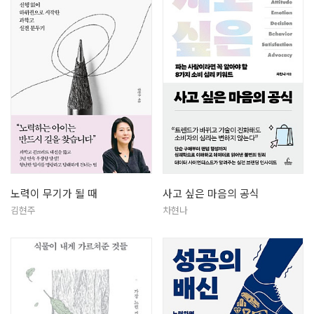
노력이 무기가 될 때
사고 싶은 마음의 공식
김현주
차현나