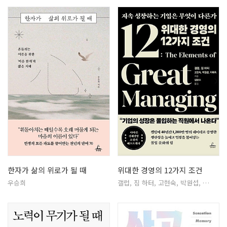
한자가 삶의 위로가 될 때
위대한 경영의 12가지 조건
우승희
갤럽, 짐 하터, 고현숙, 박원섭, …