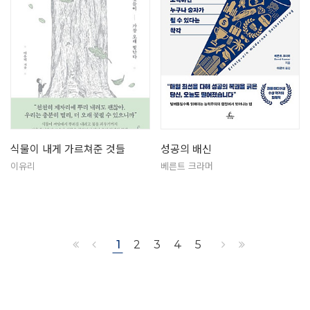
식물이 내게 가르쳐준 것들
성공의 배신
이유리
베른트 크라머
1
2
3
4
5