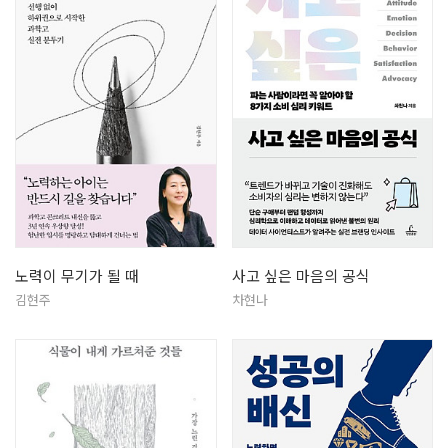
노력이 무기가 될 때
사고 싶은 마음의 공식
김현주
차현나