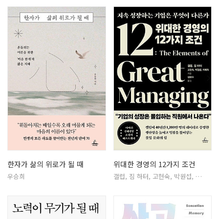
한자가 삶의 위로가 될 때
위대한 경영의 12가지 조건
우승희
갤럽, 짐 하터, 고현숙, 박원섭, …